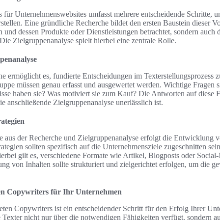
s für Unternehmenswebsites umfasst mehrere entscheidende Schritte, um
rstellen. Eine gründliche Recherche bildet den ersten Baustein dieser 
 und dessen Produkte oder Dienstleistungen betrachtet, sondern auch 
Die Zielgruppenanalyse spielt hierbei eine zentrale Rolle.
penanalyse
 ermöglicht es, fundierte Entscheidungen im Texterstellungsprozess zu
gruppe müssen genau erfasst und ausgewertet werden. Wichtige Fragen s
se haben sie? Was motiviert sie zum Kauf? Die Antworten auf diese Fr
ie anschließende Zielgruppenanalyse unerlässlich ist.
rategien
e aus der Recherche und Zielgruppenanalyse erfolgt die Entwicklung v
trategien sollten spezifisch auf die Unternehmensziele zugeschnitten sei
erbei gilt es, verschiedene Formate wie Artikel, Blogposts oder Social
ng von Inhalten sollte strukturiert und zielgerichtet erfolgen, um die
gen Copywriters für Ihr Unternehmen
ten Copywriters ist ein entscheidender Schritt für den Erfolg Ihrer Un
e Texter nicht nur über die notwendigen Fähigkeiten verfügt, sondern a