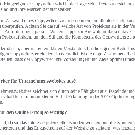
 Ein geeigneter Copywriter wird in der Lage sein, Texte zu erstellen, 
 sind und Ihre Markenidentität stärken.
 zur Auswahl eines Copywriters zu unternehmen, empfiehlt es sich, zun
u überprüfen. Achten Sie darauf, welche Art von Projekten sie in der V
ren Anforderungen passen. Weitere Tipps zur Auswahl umfassen das E
 Probeaufträgen, um den Stil und die Kompetenz des Copywriters zu te
ernd sein, aber mit einem klaren Verständnis für die eigenen Bedürfn
tigen Copywriters erleichtert. Letztendlich ist die enge Zusammenarb
ustellen, dass der Copywriter Ihre Vorstellungen und Ziele optimal ums
iter für Unternehmenswebsites aus?
hmenswebsites zeichnet sich durch seine Fähigkeit aus, fesselnde und z
botschaft klar kommunizieren. Er hat Erfahrung in der SEO-Optimierung,
n.
ür den Online-Erfolg so wichtig?
end, da sie das Interesse potenzieller Kunden wecken und die Kundenb
enerieren und das Engagement auf der Website zu steigern, was letzte