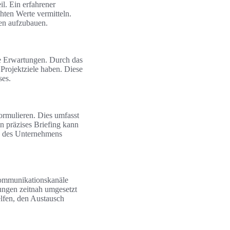
il. Ein erfahrener
hten Werte vermitteln.
gen aufzubauen.
te Erwartungen. Durch das
 Projektziele haben. Diese
ses.
ormulieren. Dies umfasst
n präzises Briefing kann
n des Unternehmens
Kommunikationskanäle
ungen zeitnah umgesetzt
elfen, den Austausch