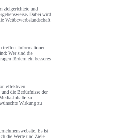
 zielgerichtete und
Vorgehensweise. Dabei wird
die Wettbewerbslandschaft
 treffen. Informationen
ind: Wer sind die
agen fördern ein besseres
on effektiven
n und die Bedürfnisse der
-Media-Inhalte zu
 gewünschte Wirkung zu
ternehmenswebsite. Es ist
uch die Werte und Ziele