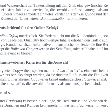
 und Wissenschaft der Texterstellung mit dem Ziel, eine gewünschte Rea
zialisiert, Inhalte zu entwickeln, die sowohl zum Lesen anregen als au
. Dieser Prozess erfordert ein tiefes Verständnis der Zielgruppe und 
m Kontext der
Unternehmenskommunikation
funktionieren.
ntscheidend für den Online-Erfolg?
nline-Erfolg
unerlässlich. Sie fördern nicht nur die Kundenbindung, so
 von Leads bei. Qualitativ hochwertige Inhalte erhöhen den Traffic auf
ge. Kunden schätzen informative und ansprechende Texte, die ihre Be
egt die
Rolle von Copywritern
in der Schaffung solcher Inhalte, die Un
d relevant zu bleiben.
menswebsites: Kriterien für die Auswahl
eigneten Copywriters spielen mehrere
Auswahlkriterien
eine entscheide
iters berücksichtigt werden, da sie direkten Einfluss auf die Fähigkeit 
ellen. Ein erfahrener Copywriter bringt umfangreiches
Fachwissen
mit,
alte zu schaffen, die sowohl informativ als auch ansprechend sind.
ntnisse
rter
Erfahrung
ist besser in der Lage, die Bedürfnisse und Vorlieben de
verse Branchen und Kunden kennengelernt, was sein
Fachwissen
in vers