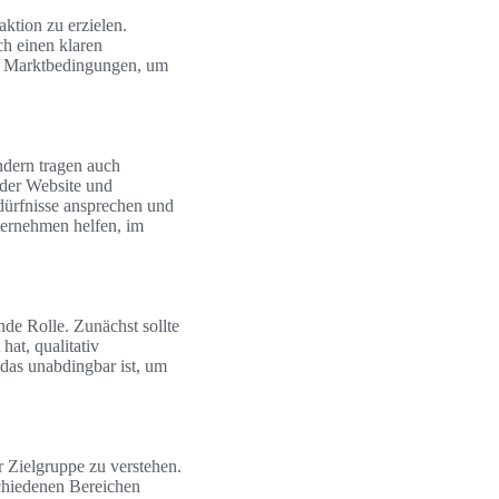
ktion zu erzielen.
ch einen klaren
der Marktbedingungen, um
ndern tragen auch
 der Website und
dürfnisse ansprechen und
ternehmen helfen, im
nde Rolle. Zunächst sollte
hat, qualitativ
 das unabdingbar ist, um
r Zielgruppe zu verstehen.
chiedenen Bereichen