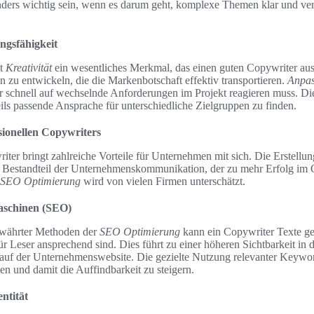
nders wichtig sein, wenn es darum geht, komplexe Themen klar und ver
ngsfähigkeit
st
Kreativität
ein wesentliches Merkmal, das einen guten Copywriter ausze
n zu entwickeln, die die Markenbotschaft effektiv transportieren.
Anpas
r schnell auf wechselnde Anforderungen im Projekt reagieren muss. Di
ils passende Ansprache für unterschiedliche Zielgruppen zu finden.
ssionellen Copywriters
riter bringt zahlreiche Vorteile für Unternehmen mit sich. Die Erstellu
r Bestandteil der Unternehmenskommunikation, der zu mehr Erfolg im O
SEO Optimierung
wird von vielen Firmen unterschätzt.
aschinen (SEO)
währter Methoden der
SEO Optimierung
kann ein Copywriter Texte ges
r Leser ansprechend sind. Dies führt zu einer höheren Sichtbarkeit in
auf der Unternehmenswebsite. Die gezielte Nutzung relevanter Keyword
en und damit die Auffindbarkeit zu steigern.
ntität