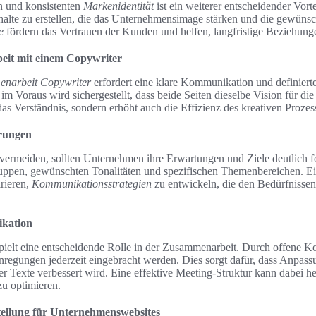
n und konsistenten
Markenidentität
ist ein weiterer entscheidender Vorte
nhalte zu erstellen, die das Unternehmensimage stärken und die gewünsc
e
fördern das Vertrauen der Kunden und helfen, langfristige Beziehun
it mit einem Copywriter
narbeit Copywriter
erfordert eine klare Kommunikation und definier
im Voraus wird sichergestellt, dass beide Seiten dieselbe Vision für die
 das Verständnis, sondern erhöht auch die Effizienz des kreativen Prozes
erungen
ermeiden, sollten Unternehmen ihre Erwartungen und Ziele deutlich f
uppen, gewünschten Tonalitäten und spezifischen Themenbereichen. Ei
rieren,
Kommunikationsstrategien
zu entwickeln, die den Bedürfnisse
kation
ielt eine entscheidende Rolle in der Zusammenarbeit. Durch offene 
regungen jederzeit eingebracht werden. Dies sorgt dafür, dass Anpass
er Texte verbessert wird. Eine effektive Meeting-Struktur kann dabei h
zu optimieren.
tellung für Unternehmenswebsites