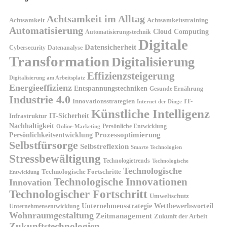
Achtsamkeit im Alltag
Achtsamkeit
Achtsamkeitstraining
Automatisierung
Cloud Computing
Automatisierungstechnik
Digitale
Datensicherheit
Cybersecurity
Datenanalyse
Transformation
Digitalisierung
Effizienzsteigerung
Digitalisierung am Arbeitsplatz
Energieeffizienz
Entspannungstechniken
Gesunde Ernährung
Industrie 4.0
Innovationsstrategien
IT-
Internet der Dinge
Künstliche Intelligenz
IT-Sicherheit
Infrastruktur
Nachhaltigkeit
Persönliche Entwicklung
Online-Marketing
Prozessoptimierung
Persönlichkeitsentwicklung
Selbstfürsorge
Selbstreflexion
Smarte Technologien
Stressbewältigung
Technologietrends
Technologische
Technologische
Technologische Fortschritte
Entwicklung
Technologische Innovationen
Innovation
Technologischer Fortschritt
Umweltschutz
Unternehmensstrategie
Wettbewerbsvorteil
Unternehmensentwicklung
Wohnraumgestaltung
Zeitmanagement
Zukunft der Arbeit
Zukunftstechnologien