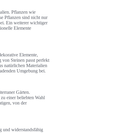
lien. Pflanzen wie
e Pflanzen sind nicht nur
ei. Ein weiterer wichtiger
tionelle Elemente
 dekorative Elemente,
 von Steinen passt perfekt
 natürlichen Materialien
inladenden Umgebung bei.
terraner Gärten.
e zu einer beliebten Wahl
htigen, von der
big und widerstandsfähig