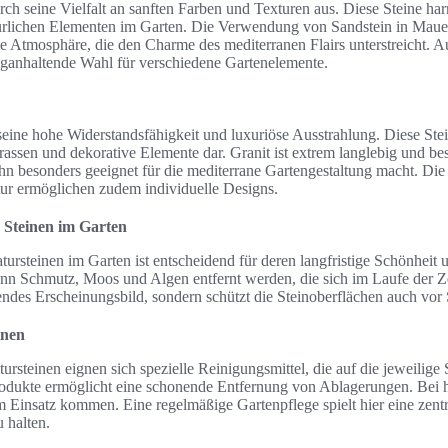
urch seine Vielfalt an sanften Farben und Texturen aus. Diese Steine h
ürlichen Elementen im Garten. Die Verwendung von Sandstein in Mauer
 Atmosphäre, die den Charme des mediterranen Flairs unterstreicht. A
anganhaltende Wahl für verschiedene Gartenelemente.
eine hohe Widerstandsfähigkeit und luxuriöse Ausstrahlung. Diese Steina
assen und dekorative Elemente dar. Granit ist extrem langlebig und be
ihn besonders geeignet für die mediterrane Gartengestaltung macht. Di
ktur ermöglichen zudem individuelle Designs.
 Steinen im Garten
tursteinen im Garten ist entscheidend für deren langfristige Schönheit
nn Schmutz, Moos und Algen entfernt werden, die sich im Laufe der Z
hendes Erscheinungsbild, sondern schützt die Steinoberflächen auch vor
inen
rsteinen eignen sich spezielle Reinigungsmittel, die auf die jeweilige 
dukte ermöglicht eine schonende Entfernung von Ablagerungen. Bei
 Einsatz kommen. Eine regelmäßige Gartenpflege spielt hier eine zentr
 halten.