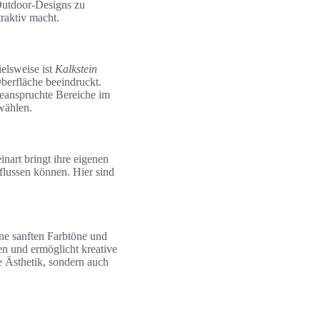
 Outdoor-Designs zu
raktiv macht.
ielsweise ist
Kalkstein
Oberfläche beeindruckt.
 beanspruchte Bereiche im
uwählen.
inart bringt ihre eigenen
nflussen können. Hier sind
eine sanften Farbtöne und
en und ermöglicht kreative
he Ästhetik, sondern auch