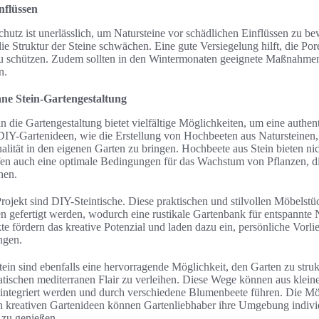
nflüssen
schutz ist unerlässlich, um Natursteine vor schädlichen Einflüssen zu b
e Struktur der Steine schwächen. Eine gute Versiegelung hilft, die Por
 zu schützen. Zudem sollten in den Wintermonaten geeignete Maßnahme
n.
ne Stein-Gartengestaltung
in die Gartengestaltung bietet vielfältige Möglichkeiten, um eine authen
DIY-Gartenideen, wie die Erstellung von Hochbeeten aus Natursteinen,
alität in den eigenen Garten zu bringen. Hochbeete aus Stein bieten nic
en auch eine optimale Bedingungen für das Wachstum von Pflanzen, di
hen.
rojekt sind DIY-Steintische. Diese praktischen und stilvollen Möbelstü
 gefertigt werden, wodurch eine rustikale Gartenbank für entspannte 
kte fördern das kreative Potenzial und laden dazu ein, persönliche Vorli
ngen.
in sind ebenfalls eine hervorragende Möglichkeit, den Garten zu stru
matischen mediterranen Flair zu verleihen. Diese Wege können aus kleine
integriert werden und durch verschiedene Blumenbeete führen. Die Mö
n kreativen Gartenideen können Gartenliebhaber ihre Umgebung individ
 zu genießen.