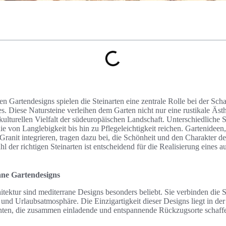
en Gartendesigns spielen die Steinarten eine zentrale Rolle bei der Scha
. Diese Natursteine verleihen dem Garten nicht nur eine rustikale Äst
ulturellen Vielfalt der südeuropäischen Landschaft. Unterschiedliche S
die von Langlebigkeit bis hin zu Pflegeleichtigkeit reichen. Gartenidee
 Granit integrieren, tragen dazu bei, die Schönheit und den Charakter 
l der richtigen Steinarten ist entscheidend für die Realisierung eines 
ane Gartendesigns
itektur sind mediterrane Designs besonders beliebt. Sie verbinden die 
d Urlaubsatmosphäre. Die Einzigartigkeit dieser Designs liegt in der
ten, die zusammen einladende und entspannende Rückzugsorte schaff