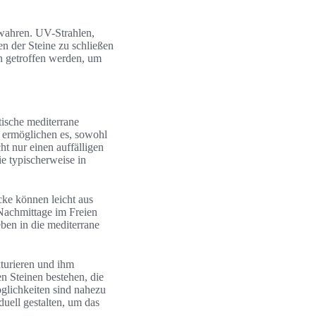
ewahren. UV-Strahlen,
en der Steine zu schließen
n getroffen werden, um
tische mediterrane
 ermöglichen es, sowohl
ht nur einen auffälligen
e typischerweise in
cke können leicht aus
Nachmittage im Freien
eben in die mediterrane
kturieren und ihm
n Steinen bestehen, die
glichkeiten sind nahezu
uell gestalten, um das