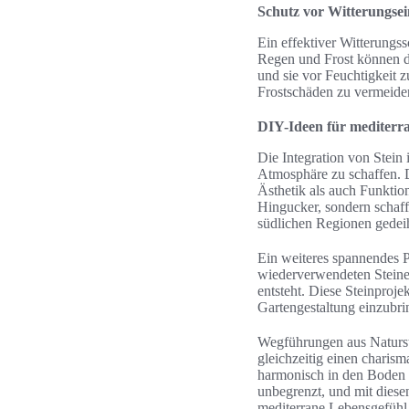
Schutz vor Witterungsei
Ein effektiver Witterungs
Regen und Frost können di
und sie vor Feuchtigkeit
Frostschäden zu vermeide
DIY-Ideen für mediterra
Die Integration von Stein 
Atmosphäre zu schaffen. 
Ästhetik als auch Funktion
Hingucker, sondern schaff
südlichen Regionen gedei
Ein weiteres spannendes P
wiederverwendeten Steinen
entsteht. Diese Steinproje
Gartengestaltung einzubri
Wegführungen aus Naturste
gleichzeitig einen charis
harmonisch in den Boden 
unbegrenzt, und mit diese
mediterrane Lebensgefühl