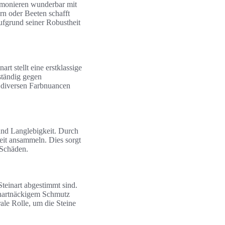
armonieren wunderbar mit
n oder Beeten schafft
ufgrund seiner Robustheit
rt stellt eine erstklassige
ständig gegen
e diversen Farbnuancen
 und Langlebigkeit. Durch
eit ansammeln. Dies sorgt
 Schäden.
Steinart abgestimmt sind.
 hartnäckigem Schmutz
ale Rolle, um die Steine