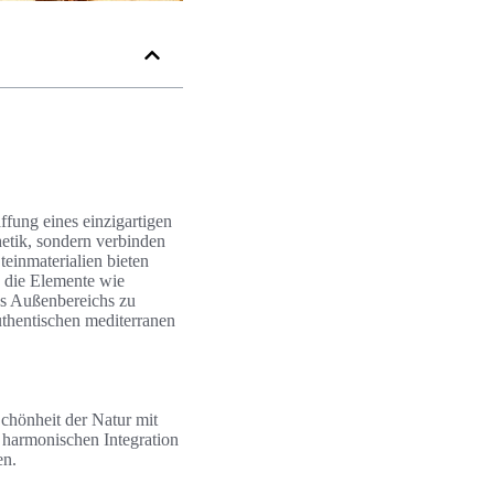
ffung eines einzigartigen
hetik, sondern verbinden
teinmaterialien bieten
n, die Elemente wie
des Außenbereichs zu
authentischen mediterranen
Schönheit der Natur mit
 harmonischen Integration
en.