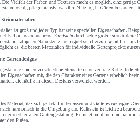
. Die Vielfalt der Farben und Texturen macht es möglich, einzigartige
rsteine wenig pflegeintensiv, was ihre Nutzung in Gärten besonders att
Steinmaterialien
alien ist groß und jeder Typ hat seine speziellen Eigenschaften. Beisp
 und Farbnuancen, während
Sandstein
durch seine grober strukturierte 
widerstandsfähigsten Natursteine und eignet sich hervorragend für stark
öglicht es, die besten Materialien für individuelle Gartenprojekte ausz
ane Gartendesigns
gestaltung spielen verschiedene Steinarten eine zentrale Rolle. Jede Ste
alen Eigenschaften mit, die den Charakter eines Gartens erheblich beei
einarten, die häufig in diesen Designs verwendet werden.
nelles Material, das sich perfekt für Terrassen und Gartenwege eignet. S
n sich harmonisch in die Umgebung ein. Kalkstein ist leicht zu bearbeit
n der mediterranen Gartengestaltung. Er bietet nicht nur eine natürlic
ter den Füßen.