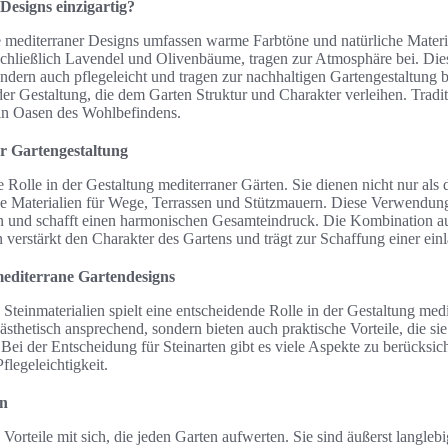
esigns einzigartig?
mediterraner Designs umfassen warme Farbtöne und natürliche Materia
schließlich Lavendel und Olivenbäume, tragen zur Atmosphäre bei. Dies
ndern auch pflegeleicht und tragen zur nachhaltigen Gartengestaltung b
der Gestaltung, die dem Garten Struktur und Charakter verleihen. Tradi
n Oasen des Wohlbefindens.
er Gartengestaltung
le Rolle in der Gestaltung mediterraner Gärten. Sie dienen nicht nur als
he Materialien für Wege, Terrassen und Stützmauern. Diese Verwendung
n und schafft einen harmonischen Gesamteindruck. Die Kombination aus
 verstärkt den Charakter des Gartens und trägt zur Schaffung einer e
 mediterrane Gartendesigns
Steinmaterialien spielt eine entscheidende Rolle in der Gestaltung medi
 ästhetisch ansprechend, sondern bieten auch praktische Vorteile, die si
Bei der Entscheidung für Steinarten gibt es viele Aspekte zu berücksic
flegeleichtigkeit.
en
 Vorteile mit sich, die jeden Garten aufwerten. Sie sind äußerst langle