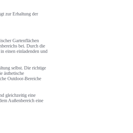
gt zur Erhaltung der
nischer Gartenflächen
enbereichs bei. Durch die
 in einen einladenden und
tung selbst. Die richtige
ie ästhetische
ische Outdoor-Bereiche
d gleichzeitig eine
edem Außenbereich eine