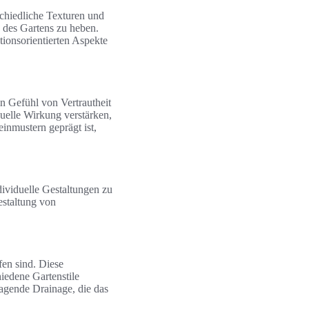
schiedliche Texturen und
 des Gartens zu heben.
ktionsorientierten Aspekte
n Gefühl von Vertrautheit
uelle Wirkung verstärken,
inmustern geprägt ist,
dividuelle Gestaltungen zu
estaltung von
fen sind. Diese
hiedene Gartenstile
ragende Drainage, die das