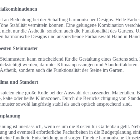
ialkombinationen
nt an Bedeutung bei der Schaffung harmonischer Designs. Helle Farb
öne Stabilität vermitteln können. Eine gelungene Kombination verschi
zt nicht nur die Ästhetik, sondern auch die Funktionalität des Gartens
llten harmonische Designs und ansprechende Farbauswahl Hand in Hand
esten Steinmuster
Steinmustern kann entscheidend für die Gestaltung eines Gartens sein. 
rücksichtigt werden, darunter Klimaanpassungen und Standortfaktoren.
 Ästhetik, sondern auch die Funktionalität der Steine im Garten.
lima und Standort
pielen eine große Rolle bei der Auswahl der passenden Materialien. B
e, kalte oder heiße Klimazonen. Durch die Berücksichtigung von Standor
inmuster sowohl langfristig stabil als auch optisch ansprechend sind.
enplanung
lanung ist unerlässlich, wenn es um die Kosten für Gartenbau geht. Ne
ung und eventuell erforderliche Facharbeiten in die Budgetplanung einf
ht eine fundierte Entscheidung und sorgen für eine harmonische Umse