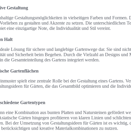
ive Gestaltung
chhaltige Gestaltungsmöglichkeiten in vielseitigen Farben und Formen. 
Vorlieben zu gestalten und Akzente zu setzen. Die unterschiedlichen 
t eine einzigartige Note, die Individualität und Stil vereint.
en Halt
 ideale Lösung für sichere und langlebige Gartenwege dar. Sie sind nich
lität und Sicherheit beim Begehen. Durch die Vielzahl an Designs und 
in die Gesamteinteilung des Gartens integriert werden.
ische Gartenflächen
inmuster spielt eine zentrale Rolle bei der Gestaltung eines Gartens. 
altungsideen für Gärten, die das Gesamtbild optimieren und die Individu
rschiedene Gartentypen
nn eine Kombination aus bunten Platten und Natursteinen gefördert we
iatische Gärten hingegen profitieren von klaren Linien und schlichten 
 Bei der Umsetzung von Gestaltungsideen für Gärten ist es wichtig, d
 berücksichtigen und kreative Materialkombinationen zu nutzen.