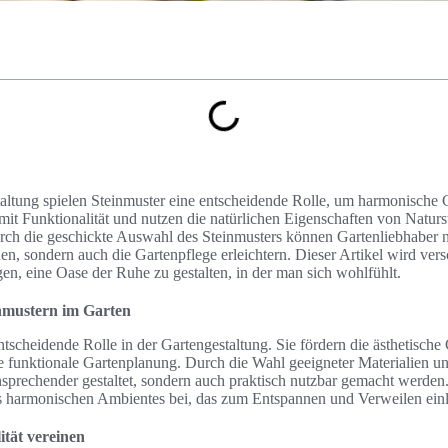
taltung spielen Steinmuster eine entscheidende Rolle, um harmonische G
mit Funktionalität und nutzen die natürlichen Eigenschaften von Naturs
ch die geschickte Auswahl des Steinmusters können Gartenliebhaber n
en, sondern auch die Gartenpflege erleichtern. Dieser Artikel wird ver
agen, eine Oase der Ruhe zu gestalten, in der man sich wohlfühlt.
nmustern im Garten
ntscheidende Rolle in der Gartengestaltung. Sie fördern die ästhetische
ine funktionale Gartenplanung. Durch die Wahl geeigneter Materialien u
sprechender gestaltet, sondern auch praktisch nutzbar gemacht werden.
es harmonischen Ambientes bei, das zum Entspannen und Verweilen einl
ität vereinen