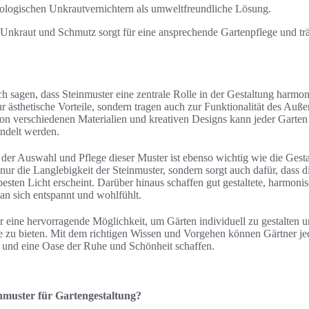
logischen Unkrautvernichtern als umweltfreundliche Lösung.
Unkraut und Schmutz sorgt für eine ansprechende Gartenpflege und trä
h sagen, dass Steinmuster eine zentrale Rolle in der Gestaltung harmo
nur ästhetische Vorteile, sondern tragen auch zur Funktionalität des Auß
n verschiedenen Materialien und kreativen Designs kann jeder Garten
ndelt werden.
 der Auswahl und Pflege dieser Muster ist ebenso wichtig wie die Gestal
 nur die Langlebigkeit der Steinmuster, sondern sorgt auch dafür, dass d
besten Licht erscheint. Darüber hinaus schaffen gut gestaltete, harmon
an sich entspannt und wohlfühlt.
 eine hervorragende Möglichkeit, um Gärten individuell zu gestalten un
ge zu bieten. Mit dem richtigen Wissen und Vorgehen können Gärtner j
n und eine Oase der Ruhe und Schönheit schaffen.
inmuster für Gartengestaltung?