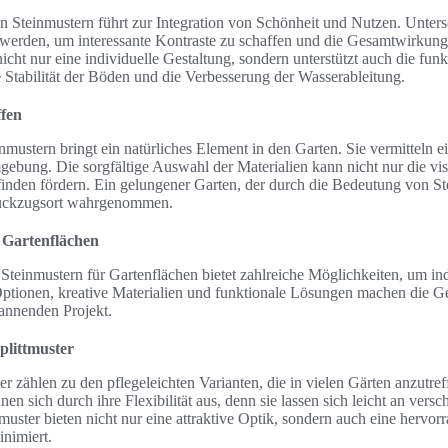
n Steinmustern führt zur Integration von Schönheit und Nutzen. Unter
 werden, um interessante Kontraste zu schaffen und die Gesamtwirkung
nicht nur eine individuelle Gestaltung, sondern unterstützt auch die fun
e Stabilität der Böden und die Verbesserung der Wasserableitung.
ffen
ustern bringt ein natürliches Element in den Garten. Sie vermitteln ei
bung. Die sorgfältige Auswahl der Materialien kann nicht nur die vis
nden fördern. Ein gelungener Garten, der durch die Bedeutung von Ste
Rückzugsort wahrgenommen.
r Gartenflächen
Steinmustern für Gartenflächen bietet zahlreiche Möglichkeiten, um in
e Optionen, kreative Materialien und funktionale Lösungen machen die G
annenden Projekt.
Splittmuster
r zählen zu den pflegeleichten Varianten, die in vielen Gärten anzutref
en sich durch ihre Flexibilität aus, denn sie lassen sich leicht an versc
muster bieten nicht nur eine attraktive Optik, sondern auch eine hervor
nimiert.