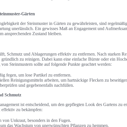
Steinmuster-Gärten
lebigkeit der Steinmuster in Gärten zu gewährleisten, sind regelmäßi
rtung unerlässlich. Ein gewisses Maß an Engagement und Aufmerksamke
nem ansprechenden Zustand bleiben.
ft, Schmutz und Ablagerungen effektiv zu entfernen. Nach starken Reg
en gründlich zu reinigen. Dabei kann eine einfache Bürste oder ein Hoc
von Steinmustern sollte auf folgende Punkte geachtet werden:
ig fegen, um lose Partikel zu entfernen.
iellen Reinigungsmitteln arbeiten, um hartnäckige Flecken zu beseitige
berprüfen und gegebenenfalls nachfüllen.
nd Schmutz
anagement ist entscheidend, um den gepflegten Look des Gartens zu er
 effektiv zu bekämpfen:
n von Unkraut, besonders in den Fugen.
, um das Wachstum von unerwünschten Pflanzen zu hemmen.