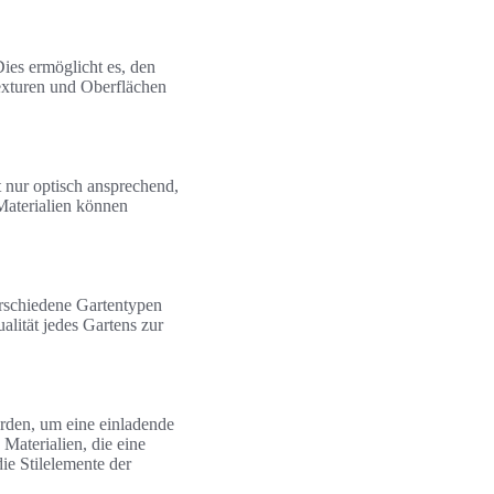
Dies ermöglicht es, den
Texturen und Oberflächen
t nur optisch ansprechend,
Materialien können
Verschiedene Gartentypen
alität jedes Gartens zur
rden, um eine einladende
Materialien, die eine
ie Stilelemente der