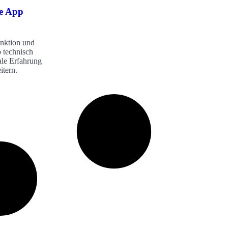
ne App
nktion und
p technisch
tale Erfahrung
itern.