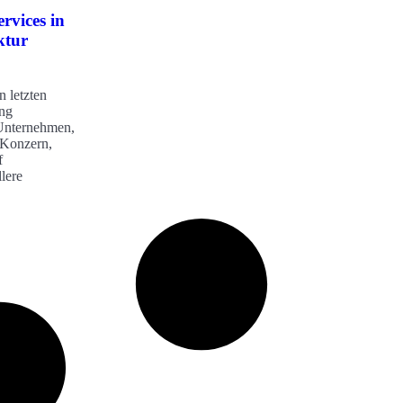
rvices in
ktur
n letzten
ung
Unternehmen,
-Konzern,
f
lere