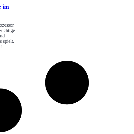
r im
ozessor
wichtige
und
 spielt.
!