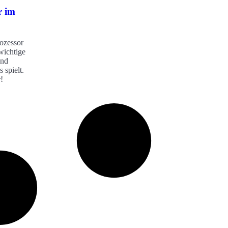
r im
ozessor
wichtige
und
 spielt.
!