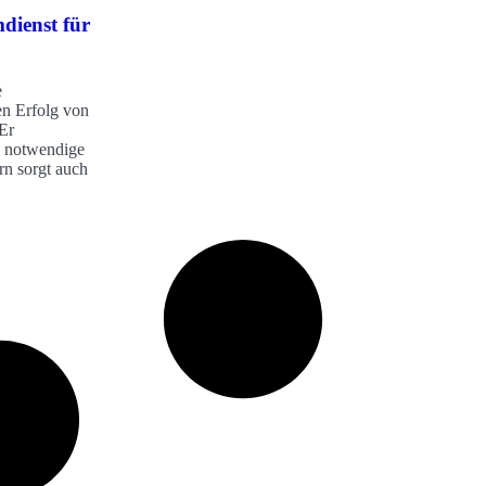
dienst für
e
en Erfolg von
 Er
ie notwendige
rn sorgt auch