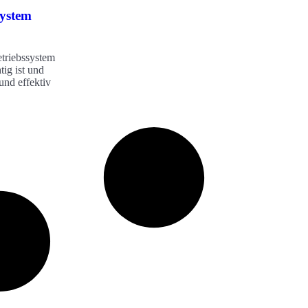
system
etriebssystem
tig ist und
und effektiv