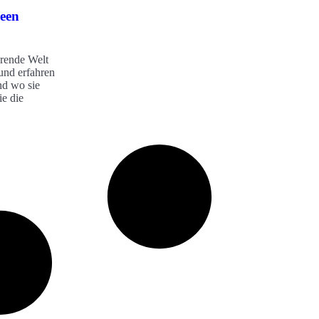
reen
erende Welt
und erfahren
und wo sie
ie die