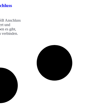
chluss
USB Anschluss
ert und
n es gibt,
u verbinden.