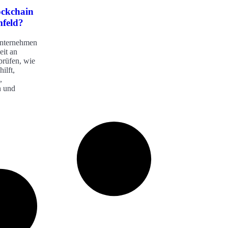
ockchain
feld?
Unternehmen
eit an
prüfen, wie
ilft,
,
n und