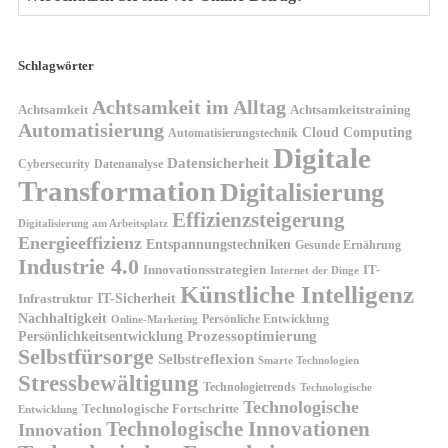
Schlagwörter
Achtsamkeit im Alltag
Achtsamkeit
Achtsamkeitstraining
Automatisierung
Cloud Computing
Automatisierungstechnik
Digitale
Datensicherheit
Cybersecurity
Datenanalyse
Transformation
Digitalisierung
Effizienzsteigerung
Digitalisierung am Arbeitsplatz
Energieeffizienz
Entspannungstechniken
Gesunde Ernährung
Industrie 4.0
Innovationsstrategien
IT-
Internet der Dinge
Künstliche Intelligenz
IT-Sicherheit
Infrastruktur
Nachhaltigkeit
Persönliche Entwicklung
Online-Marketing
Prozessoptimierung
Persönlichkeitsentwicklung
Selbstfürsorge
Selbstreflexion
Smarte Technologien
Stressbewältigung
Technologietrends
Technologische
Technologische
Technologische Fortschritte
Entwicklung
Technologische Innovationen
Innovation