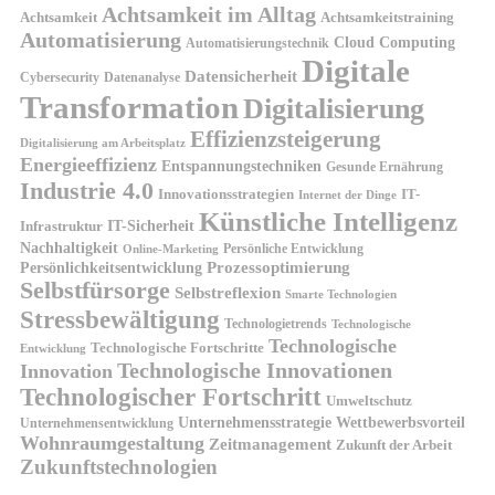
Achtsamkeit im Alltag
Achtsamkeit
Achtsamkeitstraining
Automatisierung
Cloud Computing
Automatisierungstechnik
Digitale
Datensicherheit
Cybersecurity
Datenanalyse
Transformation
Digitalisierung
Effizienzsteigerung
Digitalisierung am Arbeitsplatz
Energieeffizienz
Entspannungstechniken
Gesunde Ernährung
Industrie 4.0
Innovationsstrategien
IT-
Internet der Dinge
Künstliche Intelligenz
IT-Sicherheit
Infrastruktur
Nachhaltigkeit
Persönliche Entwicklung
Online-Marketing
Prozessoptimierung
Persönlichkeitsentwicklung
Selbstfürsorge
Selbstreflexion
Smarte Technologien
Stressbewältigung
Technologietrends
Technologische
Technologische
Technologische Fortschritte
Entwicklung
Technologische Innovationen
Innovation
Technologischer Fortschritt
Umweltschutz
Unternehmensstrategie
Wettbewerbsvorteil
Unternehmensentwicklung
Wohnraumgestaltung
Zeitmanagement
Zukunft der Arbeit
Zukunftstechnologien