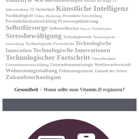
Innovationsstrategien
IT-
Internet der Dinge
Künstliche Intelligenz
IT-Sicherheit
Infrastruktur
Nachhaltigkeit
Persönliche Entwicklung
Online-Marketing
Prozessoptimierung
Persönlichkeitsentwicklung
Selbstfürsorge
Selbstreflexion
Smarte Technologien
Stressbewältigung
Technologietrends
Technologische
Technologische
Technologische Fortschritte
Entwicklung
Technologische Innovationen
Innovation
Technologischer Fortschritt
Umweltschutz
Unternehmensstrategie
Wettbewerbsvorteil
Unternehmensentwicklung
Wohnraumgestaltung
Zeitmanagement
Zukunft der Arbeit
Zukunftstechnologien
Gesundheit
>
Wann sollte man Vitamin-D ergänzen?