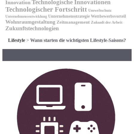
Technologische Innovationen
Innovation
Technologischer Fortschritt
Umweltschutz
Unternehmensstrategie
Wettbewerbsvorteil
Unternehmensentwicklung
Wohnraumgestaltung
Zeitmanagement
Zukunft der Arbeit
Zukunftstechnologien
Lifestyle
>
Wann starten die wichtigsten Lifestyle-Saisons?