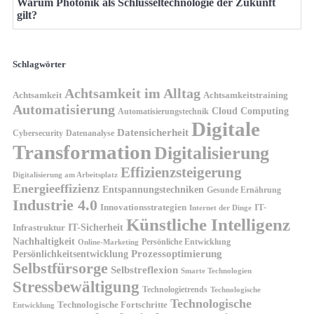
Warum Photonik als Schlüsseltechnologie der Zukunft
gilt?
Schlagwörter
Achtsamkeit im Alltag
Achtsamkeit
Achtsamkeitstraining
Automatisierung
Cloud Computing
Automatisierungstechnik
Digitale
Datensicherheit
Cybersecurity
Datenanalyse
Transformation
Digitalisierung
Effizienzsteigerung
Digitalisierung am Arbeitsplatz
Energieeffizienz
Entspannungstechniken
Gesunde Ernährung
Industrie 4.0
Innovationsstrategien
IT-
Internet der Dinge
Künstliche Intelligenz
IT-Sicherheit
Infrastruktur
Nachhaltigkeit
Persönliche Entwicklung
Online-Marketing
Prozessoptimierung
Persönlichkeitsentwicklung
Selbstfürsorge
Selbstreflexion
Smarte Technologien
Stressbewältigung
Technologietrends
Technologische
Technologische
Technologische Fortschritte
Entwicklung