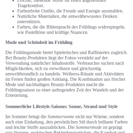
Leichte, fließende Stoffe für einen angenehmen
Tragekomfort.
Farbenfrohe Outfits, die Freude und Energie ausstrahlen.
Natürliche Materialien, die umweltbewusstes Denken
unterstützen.
Farben, die die Blütenpracht des Frühlings widerspiegeln,
wie Pastelltöne und kräftige Nuancen.
Mode und Schönheit im Frühling
Die Frühlingsmode bietet Spielerisches und Raffiniertes zugleich.
Bei Beauty-Produkten liegt der Fokus verstärkt auf der
Verwendung natürlicher Inhaltsstoffe. Verbraucher suchen nach
Möglichkeiten, sich zu verwöhnen und gleichzeitig
umweltfreundlich zu handeln. Wellness-Rituale und Aktivitäten
im Freien finden großen Anklang. Die Kombination aus frischer
Mode und nachhaltigen Beauty-Produkten macht die
Frühlingssaison zu einer aufregenden Zeit des Wandels und der
Erneuerung.
Sommerliche Lifestyle-Saisons: Sonne, Strand und Style
Im Sommer bringt die
Sommersonne
nicht nur Wärme, sondern
auch eine Einladung, den persönlichen Stil durch brillante Farben
und leichte Stoffe auszudrücken. Die
Sommermode
ist geprägt
von lässigen, praktischen Bekleidungsstücken, die Komfort und