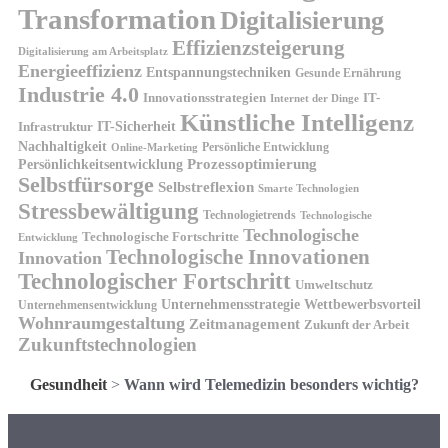
Transformation
Digitalisierung
Effizienzsteigerung
Digitalisierung am Arbeitsplatz
Energieeffizienz
Entspannungstechniken
Gesunde Ernährung
Industrie 4.0
Innovationsstrategien
IT-
Internet der Dinge
Künstliche Intelligenz
IT-Sicherheit
Infrastruktur
Nachhaltigkeit
Persönliche Entwicklung
Online-Marketing
Prozessoptimierung
Persönlichkeitsentwicklung
Selbstfürsorge
Selbstreflexion
Smarte Technologien
Stressbewältigung
Technologietrends
Technologische
Technologische
Technologische Fortschritte
Entwicklung
Technologische Innovationen
Innovation
Technologischer Fortschritt
Umweltschutz
Unternehmensstrategie
Wettbewerbsvorteil
Unternehmensentwicklung
Wohnraumgestaltung
Zeitmanagement
Zukunft der Arbeit
Zukunftstechnologien
Gesundheit
>
Wann wird Telemedizin besonders wichtig?