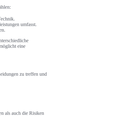
ählen:
Technik.
eistungen umfasst.
en.
nterschiedliche
möglicht eine
cheidungen zu treffen und
en als auch die Risiken