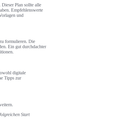
ieser Plan sollte alle
gaben. Empfehlenswerte
-Vorlagen und
 zu formulieren. Die
den. Ein gut durchdachter
itionen.
sowohl digitale
he Tipps zur
eitern.
folgreichen Start