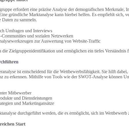
elgruppe erfordert eine präzise Analyse der demografischen Merkmale, I
Eine gründliche Marktanalyse kann hierbei helfen. Es empfiehlt sich, 
e Daten zu sammeln.
ch Umfragen und Interviews
e-Communities und sozialen Netzwerken
alysewerkzeugen zur Auswertung von Website-Traffic
n die Zielgruppenidentifikation und ermöglichen ein tiefes Verständnis 
rchführen
analyse ist entscheidend für die Wettbewerbsfähigkeit. Sie hilft dabei,
z zu erkennen. Mithilfe von Tools wie der SWOT-Analyse können Unt
vanter Mitbewerber
odukte und Dienstleistungen
rategien und Marketingansätze
ktanalyse durchgeführt werden, die es ermöglicht, sich im Wettbewerb
greichen Start