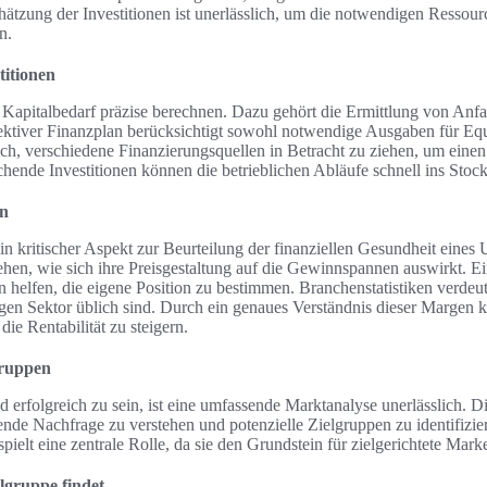
chätzung der Investitionen ist unerlässlich, um die notwendigen Ressour
n.
titionen
 Kapitalbedarf präzise berechnen. Dazu gehört die Ermittlung von Anfa
ektiver Finanzplan berücksichtigt sowohl notwendige Ausgaben für Equ
ch, verschiedene Finanzierungsquellen in Betracht zu ziehen, um einen 
hende Investitionen können die betrieblichen Abläufe schnell ins Stock
en
 kritischer Aspekt zur Beurteilung der finanziellen Gesundheit eines
hen, wie sich ihre Preisgestaltung auf die Gewinnspannen auswirkt. Ein
elfen, die eigene Position zu bestimmen. Branchenstatistiken verdeut
en Sektor üblich sind. Durch ein genaues Verständnis dieser Margen k
die Rentabilität zu steigern.
gruppen
rfolgreich zu sein, ist eine umfassende Marktanalyse unerlässlich. D
nde Nachfrage zu verstehen und potenzielle Zielgruppen zu identifizie
pielt eine zentrale Rolle, da sie den Grundstein für zielgerichtete Marke
lgruppe findet