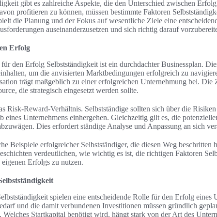
digkeit gibt es zahlreiche Aspekte, die den Unterschied zwischen Erfol
on profitieren zu können, müssen bestimmte Faktoren Selbstständigke
pielt die Planung und der Fokus auf wesentliche Ziele eine entscheiden
ausforderungen auseinanderzusetzen und sich richtig darauf vorzubereit
en Erfolg
für den Erfolg Selbstständigkeit ist ein durchdachter Businessplan. Diese
einhalten, um die anvisierten Marktbedingungen erfolgreich zu navigier
sation trägt maßgeblich zu einer erfolgreichen Unternehmung bei. Die Z
ource, die strategisch eingesetzt werden sollte.
as Risk-Reward-Verhältnis. Selbstständige sollten sich über die Risiken
eines Unternehmens einhergehen. Gleichzeitig gilt es, die potenziell
h abzuwägen. Dies erfordert ständige Analyse und Anpassung an sich v
iche Beispiele erfolgreicher Selbstständiger, die diesen Weg beschritten
schichten verdeutlichen, wie wichtig es ist, die richtigen Faktoren Sel
 eigenen Erfolgs zu nutzen.
Selbstständigkeit
Selbstständigkeit spielen eine entscheidende Rolle für den Erfolg eines
edarf und die damit verbundenen Investitionen müssen gründlich geplan
n. Welches Startkapital benötigt wird, hängt stark von der Art des Unt