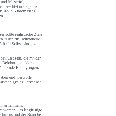
g und Misserfolg
it beachtet und optimal
de Rolle. Zudem ist es
en.
r sollte realistische Ziele
en. Auch die individuelle
eit für Selbstständigkeit
 bewusst sein, die mit der
en Belohnungen klar zu
erändernde Bedingungen.
 haben und wertvolle
bstständigkeit zu erkennen
 Unternehmens.
t werden, um langfristige
ernehmens und der Branche