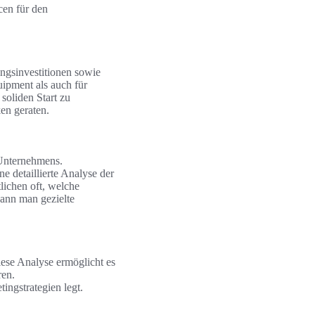
cen für den
ngsinvestitionen sowie
ipment als auch für
soliden Start zu
en geraten.
 Unternehmens.
e detaillierte Analyse der
lichen oft, welche
ann man gezielte
iese Analyse ermöglicht es
ren.
tingstrategien legt.