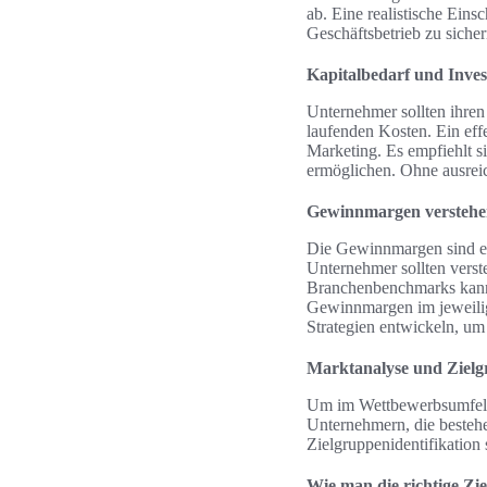
ab. Eine realistische Eins
Geschäftsbetrieb zu sicher
Kapitalbedarf und Inves
Unternehmer sollten ihren
laufenden Kosten. Ein eff
Marketing. Es empfiehlt si
ermöglichen. Ohne ausreic
Gewinnmargen versteh
Die Gewinnmargen sind ein
Unternehmer sollten verste
Branchenbenchmarks kann h
Gewinnmargen im jeweilig
Strategien entwickeln, um 
Marktanalyse und Ziel
Um im Wettbewerbsumfeld e
Unternehmern, die bestehe
Zielgruppenidentifikation s
Wie man die richtige Zie