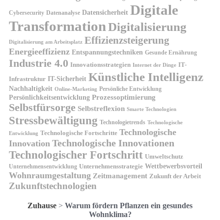
Digitale
Datensicherheit
Cybersecurity
Datenanalyse
Transformation
Digitalisierung
Effizienzsteigerung
Digitalisierung am Arbeitsplatz
Energieeffizienz
Entspannungstechniken
Gesunde Ernährung
Industrie 4.0
Innovationsstrategien
IT-
Internet der Dinge
Künstliche Intelligenz
IT-Sicherheit
Infrastruktur
Nachhaltigkeit
Persönliche Entwicklung
Online-Marketing
Prozessoptimierung
Persönlichkeitsentwicklung
Selbstfürsorge
Selbstreflexion
Smarte Technologien
Stressbewältigung
Technologietrends
Technologische
Technologische
Technologische Fortschritte
Entwicklung
Technologische Innovationen
Innovation
Technologischer Fortschritt
Umweltschutz
Wettbewerbsvorteil
Unternehmensstrategie
Unternehmensentwicklung
Wohnraumgestaltung
Zeitmanagement
Zukunft der Arbeit
Zukunftstechnologien
Zuhause
>
Warum fördern Pflanzen ein gesundes
Wohnklima?