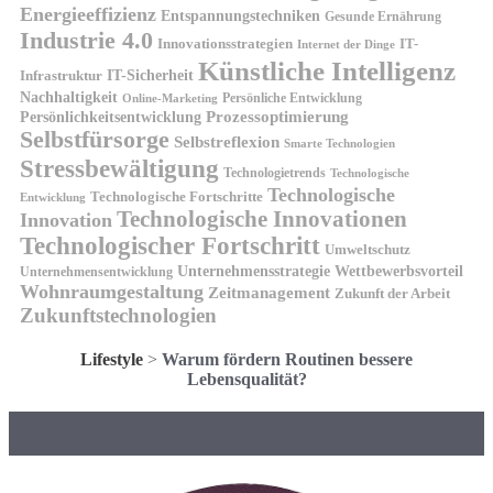
Energieeffizienz
Entspannungstechniken
Gesunde Ernährung
Industrie 4.0
Innovationsstrategien
IT-
Internet der Dinge
Künstliche Intelligenz
IT-Sicherheit
Infrastruktur
Nachhaltigkeit
Persönliche Entwicklung
Online-Marketing
Prozessoptimierung
Persönlichkeitsentwicklung
Selbstfürsorge
Selbstreflexion
Smarte Technologien
Stressbewältigung
Technologietrends
Technologische
Technologische
Technologische Fortschritte
Entwicklung
Technologische Innovationen
Innovation
Technologischer Fortschritt
Umweltschutz
Unternehmensstrategie
Wettbewerbsvorteil
Unternehmensentwicklung
Wohnraumgestaltung
Zeitmanagement
Zukunft der Arbeit
Zukunftstechnologien
Lifestyle
>
Warum fördern Routinen bessere
Lebensqualität?