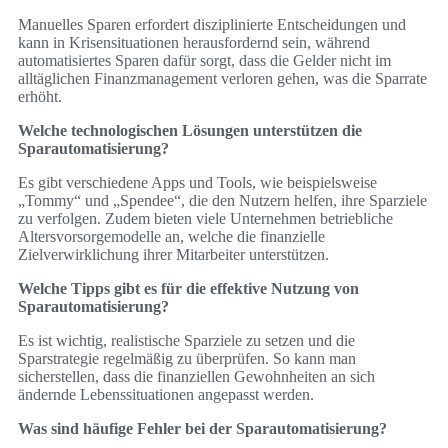
Manuelles Sparen erfordert disziplinierte Entscheidungen und
kann in Krisensituationen herausfordernd sein, während
automatisiertes Sparen dafür sorgt, dass die Gelder nicht im
alltäglichen Finanzmanagement verloren gehen, was die Sparrate
erhöht.
Welche technologischen Lösungen unterstützen die
Sparautomatisierung?
Es gibt verschiedene Apps und Tools, wie beispielsweise
„Tommy“ und „Spendee“, die den Nutzern helfen, ihre Sparziele
zu verfolgen. Zudem bieten viele Unternehmen betriebliche
Altersvorsorgemodelle an, welche die finanzielle
Zielverwirklichung ihrer Mitarbeiter unterstützen.
Welche Tipps gibt es für die effektive Nutzung von
Sparautomatisierung?
Es ist wichtig, realistische Sparziele zu setzen und die
Sparstrategie regelmäßig zu überprüfen. So kann man
sicherstellen, dass die finanziellen Gewohnheiten an sich
ändernde Lebenssituationen angepasst werden.
Was sind häufige Fehler bei der Sparautomatisierung?