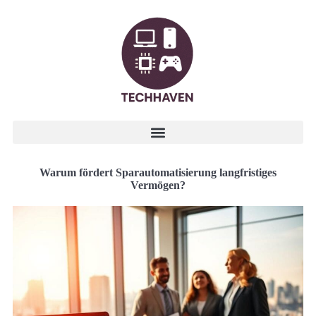
Warum fördert Sparautomatisierung langfristiges
Vermögen?