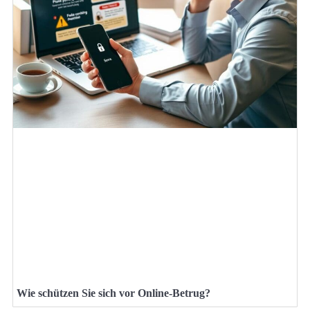
Wie schützen Sie sich vor Online-Betrug?