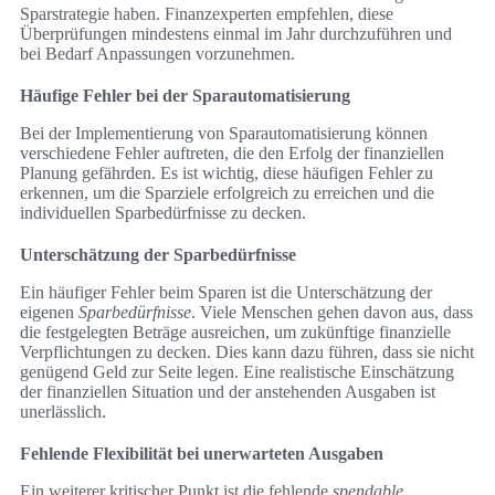
Sparstrategie haben. Finanzexperten empfehlen, diese
Überprüfungen mindestens einmal im Jahr durchzuführen und
bei Bedarf Anpassungen vorzunehmen.
Häufige Fehler bei der Sparautomatisierung
Bei der Implementierung von Sparautomatisierung können
verschiedene Fehler auftreten, die den Erfolg der finanziellen
Planung gefährden. Es ist wichtig, diese häufigen Fehler zu
erkennen, um die Sparziele erfolgreich zu erreichen und die
individuellen Sparbedürfnisse zu decken.
Unterschätzung der Sparbedürfnisse
Ein häufiger Fehler beim Sparen ist die Unterschätzung der
eigenen
Sparbedürfnisse
. Viele Menschen gehen davon aus, dass
die festgelegten Beträge ausreichen, um zukünftige finanzielle
Verpflichtungen zu decken. Dies kann dazu führen, dass sie nicht
genügend Geld zur Seite legen. Eine realistische Einschätzung
der finanziellen Situation und der anstehenden Ausgaben ist
unerlässlich.
Fehlende Flexibilität bei unerwarteten Ausgaben
Ein weiterer kritischer Punkt ist die fehlende
spendable