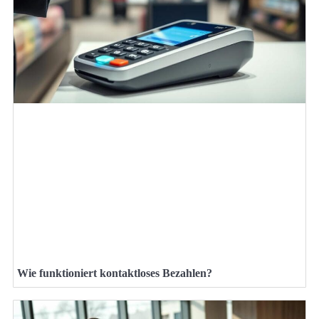
Wie funktioniert kontaktloses Bezahlen?