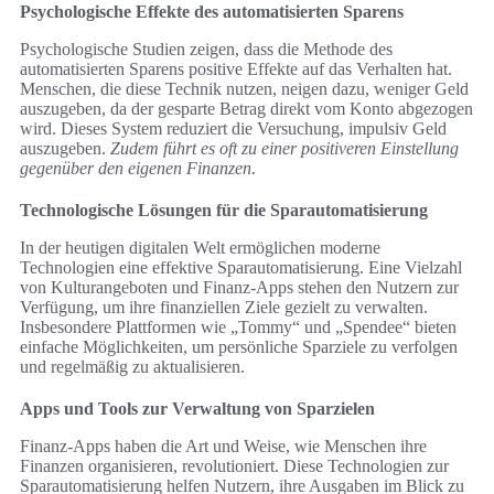
Psychologische Effekte des automatisierten Sparens
Psychologische Studien zeigen, dass die Methode des
automatisierten Sparens positive Effekte auf das Verhalten hat.
Menschen, die diese Technik nutzen, neigen dazu, weniger Geld
auszugeben, da der gesparte Betrag direkt vom Konto abgezogen
wird. Dieses System reduziert die Versuchung, impulsiv Geld
auszugeben.
Zudem führt es oft zu einer positiveren Einstellung
gegenüber den eigenen Finanzen.
Technologische Lösungen für die Sparautomatisierung
In der heutigen digitalen Welt ermöglichen moderne
Technologien eine effektive Sparautomatisierung. Eine Vielzahl
von Kulturangeboten und Finanz-Apps stehen den Nutzern zur
Verfügung, um ihre finanziellen Ziele gezielt zu verwalten.
Insbesondere Plattformen wie „Tommy“ und „Spendee“ bieten
einfache Möglichkeiten, um persönliche Sparziele zu verfolgen
und regelmäßig zu aktualisieren.
Apps und Tools zur Verwaltung von Sparzielen
Finanz-Apps haben die Art und Weise, wie Menschen ihre
Finanzen organisieren, revolutioniert. Diese Technologien zur
Sparautomatisierung helfen Nutzern, ihre Ausgaben im Blick zu