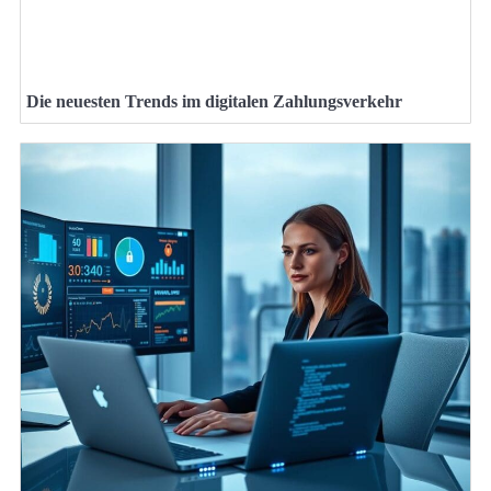
Die neuesten Trends im digitalen Zahlungsverkehr