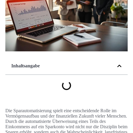
Inhaltsangabe
Die Sparautomatisierung spielt eine entscheidende Rolle im
Vermögensaufbau und der finanziellen Zukunft vieler Menschen.
Durch die automatisierte Überweisung eines Teils des
Einkommens auf ein Sparkonto wird nicht nur die Disziplin beim
Sparen erhöht, sondern auch die Wahrscheinlichkeit, langfristiges