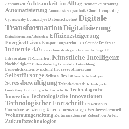
Achtsamkeit im Alltag
Achtsamkeit
Achtsamkeitstraining
Automatisierung
Cloud Computing
Automatisierungstechnik
Digitale
Datensicherheit
Cybersecurity
Datenanalyse
Transformation
Digitalisierung
Effizienzsteigerung
Digitalisierung am Arbeitsplatz
Energieeffizienz
Entspannungstechniken
Gesunde Ernährung
Industrie 4.0
Innovationsstrategien
IT-
Internet der Dinge
Künstliche Intelligenz
IT-Sicherheit
Infrastruktur
Nachhaltigkeit
Persönliche Entwicklung
Online-Marketing
Prozessoptimierung
Persönlichkeitsentwicklung
Selbstfürsorge
Selbstreflexion
Smarte Technologien
Stressbewältigung
Technologietrends
Technologische
Technologische
Technologische Fortschritte
Entwicklung
Technologische Innovationen
Innovation
Technologischer Fortschritt
Umweltschutz
Unternehmensstrategie
Wettbewerbsvorteil
Unternehmensentwicklung
Wohnraumgestaltung
Zeitmanagement
Zukunft der Arbeit
Zukunftstechnologien