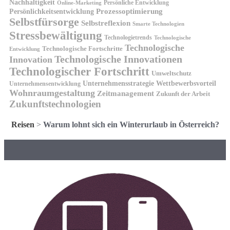
Nachhaltigkeit
Persönliche Entwicklung
Online-Marketing
Prozessoptimierung
Persönlichkeitsentwicklung
Selbstfürsorge
Selbstreflexion
Smarte Technologien
Stressbewältigung
Technologietrends
Technologische
Technologische
Technologische Fortschritte
Entwicklung
Technologische Innovationen
Innovation
Technologischer Fortschritt
Umweltschutz
Unternehmensstrategie
Wettbewerbsvorteil
Unternehmensentwicklung
Wohnraumgestaltung
Zeitmanagement
Zukunft der Arbeit
Zukunftstechnologien
Reisen
>
Warum lohnt sich ein Winterurlaub in Österreich?