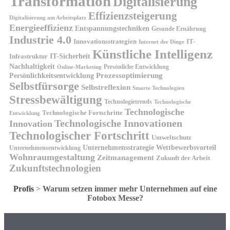
Transformation
Digitalisierung
Effizienzsteigerung
Digitalisierung am Arbeitsplatz
Energieeffizienz
Entspannungstechniken
Gesunde Ernährung
Industrie 4.0
Innovationsstrategien
IT-
Internet der Dinge
Künstliche Intelligenz
IT-Sicherheit
Infrastruktur
Nachhaltigkeit
Persönliche Entwicklung
Online-Marketing
Prozessoptimierung
Persönlichkeitsentwicklung
Selbstfürsorge
Selbstreflexion
Smarte Technologien
Stressbewältigung
Technologietrends
Technologische
Technologische
Technologische Fortschritte
Entwicklung
Technologische Innovationen
Innovation
Technologischer Fortschritt
Umweltschutz
Unternehmensstrategie
Wettbewerbsvorteil
Unternehmensentwicklung
Wohnraumgestaltung
Zeitmanagement
Zukunft der Arbeit
Zukunftstechnologien
Profis
>
Warum setzen immer mehr Unternehmen auf eine
Fotobox Messe?