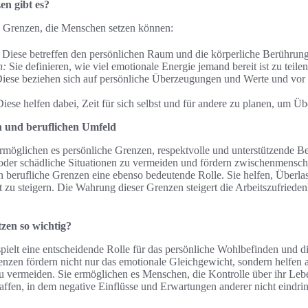
n gibt es?
n Grenzen, die Menschen setzen können:
Diese betreffen den persönlichen Raum und die körperliche Berührung
n:
Sie definieren, wie viel emotionale Energie jemand bereit ist zu teil
iese beziehen sich auf persönliche Überzeugungen und Werte und vor a
iese helfen dabei, Zeit für sich selbst und für andere zu planen, um Ü
n und beruflichen Umfeld
rmöglichen es persönliche Grenzen, respektvolle und unterstützende 
der schädliche Situationen zu vermeiden und fördern zwischenmenschli
n berufliche Grenzen eine ebenso bedeutende Rolle. Sie helfen, Überla
tät zu steigern. Die Wahrung dieser Grenzen steigert die Arbeitszufrieden
zen so wichtig?
ielt eine entscheidende Rolle für das persönliche Wohlbefinden und d
enzen fördern nicht nur das emotionale Gleichgewicht, sondern helfen a
u vermeiden. Sie ermöglichen es Menschen, die Kontrolle über ihr Le
ffen, in dem negative Einflüsse und Erwartungen anderer nicht eindri