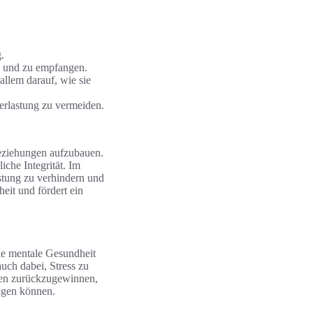
.
en und zu empfangen.
llem darauf, wie sie
berlastung zu vermeiden.
Beziehungen aufzubauen.
che Integrität. Im
stung zu verhindern und
heit und fördert ein
ie mentale Gesundheit
uch dabei, Stress zu
ben zurückzugewinnen,
ngen können.