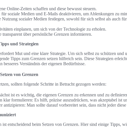
ene Online-Zeiten schaffen und diese bewusst steuern.
 für soziale Medien und E-Mails deaktivieren, um Ablenkungen zu min
 Nutzung sozialer Medien festlegen, sowohl für sich selbst als auch für 
tivitäten einplanen, um sich von der Technologie zu erholen.
 transparent über persönliche Grenzen informieren.
Tipps und Strategien
fordert Mut und eine klare Strategie. Um sich selbst zu schützen und 
ende Tipps zum Grenzen setzen hilfreich sein. Diese Strategien erlei
in besseres Verständnis der eigenen Bedürfnisse.
 Setzen von Grenzen
tzen, sollten folgende Schritte in Betracht gezogen werden:
nächst ist es wichtig, die eigenen Grenzen zu erkennen und zu definiere
 klar formulieren: Es hilft, präzise auszudrücken, was akzeptabel ist u
 antizipieren: Man sollte darauf vorbereitet sein, dass nicht jeder diese
uniziert
ist entscheidend beim Setzen von Grenzen. Hier sind einige Tipps, w