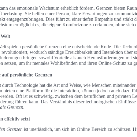
ann das emotionale Wachstum erheblich fördern. Grenzen bieten Raum 
Überlastung. Sie helfen einer Person, klare Erwartungen zu kommunizie
kt entgegenzubringen. Dies führt zu einer tiefen Empathie und stärkt 
stum ermöglicht es, die eigene Komfortzone zu erkunden, ohne sich dab
 Welt
 Welt spielen persönliche Grenzen eine entscheidende Rolle. Die Technol
evolutioniert, wodurch ständige Erreichbarkeit und Interaktion über 
nderungen bringen sowohl Vorteile als auch Herausforderungen mit sich
en setzen, um ihr mentales Wohlbefinden und ihren Online-Schutz zu g
e auf persönliche Grenzen
t durch Technologie hat die Art und Weise, wie Menschen miteinander
n bieten eine Plattform für die Interaktion, können jedoch auch dazu fü
den. Oft ist es schwierig, zwischen dem beruflichen und privaten Le
erung führen kann. Das Verständnis dieser technologischen Einflüsse is
tale Grenzen
.
 effektiv setzt
alen Grenzen
ist unerlässlich, um sich im Online-Bereich zu schützen. Hi