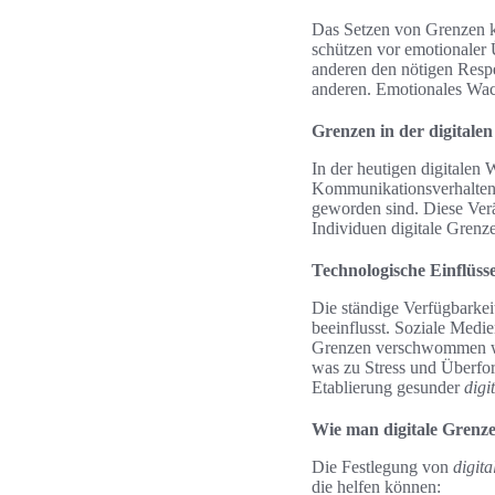
Das Setzen von Grenzen k
schützen vor emotionaler 
anderen den nötigen Respe
anderen. Emotionales Wach
Grenzen in der digitalen
In der heutigen digitalen
Kommunikationsverhalten r
geworden sind. Diese Verä
Individuen digitale Grenz
Technologische Einflüss
Die ständige Verfügbarkei
beeinflusst. Soziale Medie
Grenzen verschwommen wer
was zu Stress und Überford
Etablierung gesunder
digi
Wie man digitale Grenzen
Die Festlegung von
digit
die helfen können: