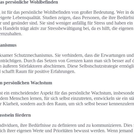
as persönliche Wohlbefinden
st für das persönliche Wohlbefinden von großer Bedeutung. Wer in der
teigerte Lebensqualität. Studien zeigen, dass Personen, die ihre Bedürf
er und gesünder sind. Sie sind weniger anfällig für Stress und haben ein
 Handeln trägt aktiv zur Stressbewältigung bei, da es hilft, die eigen
ernzuhalten.
hanismus
rksamer Schutzmechanismus. Sie verhindern, dass die Erwartungen und
inträchtigen. Durch das Setzen von Grenzen kann man sich besser auf 
n äußeren Störfaktoren abschirmen. Diese Selbstschutzstrategie ermögli
 schafft Raum für positive Erfahrungen.
im persönlichen Wachstum
st ein entscheidender Aspekt für das persönliche Wachstum, insbesond
dem Menschen lernen, für sich selbst einzutreten, entwickeln sie ein st
r Klarheit, sondern auch den Raum, um sich selbst besser kennenzuler
sstsein fördern
dividuen, ihre Bedürfnisse zu definieren und zu kommunizieren. Dies 
 sich ihrer eigenen Werte und Prioritäten bewusst werden. Wenn jemand 