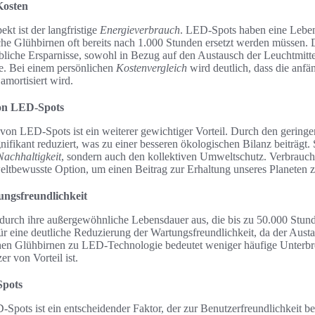
Kosten
ekt ist der langfristige
Energieverbrauch
. LED-Spots haben eine Leben
he Glühbirnen oft bereits nach 1.000 Stunden ersetzt werden müssen. D
ebliche Ersparnisse, sowohl in Bezug auf den Austausch der Leuchtmitte
e. Bei einem persönlichen
Kostenvergleich
wird deutlich, dass die anfän
mortisiert wird.
von LED-Spots
von LED-Spots ist ein weiterer gewichtiger Vorteil. Durch den gering
ifikant reduziert, was zu einer besseren ökologischen Bilanz beiträgt
Nachhaltigkeit
, sondern auch den kollektiven Umweltschutz. Verbrauch
tbewusste Option, um einen Beitrag zur Erhaltung unseres Planeten zu
ungsfreundlichkeit
durch ihre außergewöhnliche Lebensdauer aus, die bis zu 50.000 Stun
r eine deutliche Reduzierung der Wartungsfreundlichkeit, da der Austau
en Glühbirnen zu LED-Technologie bedeutet weniger häufige Unterbr
er von Vorteil ist.
Spots
ots ist ein entscheidender Faktor, der zur Benutzerfreundlichkeit beit