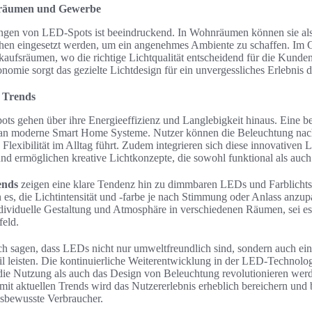
räumen und Gewerbe
ngen von LED-Spots ist beeindruckend. In Wohnräumen können sie al
chen eingesetzt werden, um ein angenehmes Ambiente zu schaffen. Im 
kaufsräumen, wo die richtige Lichtqualität entscheidend für die Kund
nomie sorgt das gezielte Lichtdesign für ein unvergessliches Erlebnis d
d Trends
pots gehen über ihre Energieeffizienz und Langlebigkeit hinaus. Eine b
 an moderne Smart Home Systeme. Nutzer können die Beleuchtung nach 
lexibilität im Alltag führt. Zudem integrieren sich diese innovativen
nd ermöglichen kreative Lichtkonzepte, die sowohl funktional als auch 
ends
zeigen eine klare Tendenz hin zu dimmbaren LEDs und Farblichts
es, die Lichtintensität und -farbe je nach Stimmung oder Anlass anzup
ndividuelle Gestaltung und Atmosphäre in verschiedenen Räumen, sei e
eld.
h sagen, dass LEDs nicht nur umweltfreundlich sind, sondern auch ein
 leisten. Die kontinuierliche Weiterentwicklung in der LED-Technolog
 die Nutzung als auch das Design von Beleuchtung revolutionieren we
mit aktuellen Trends wird das Nutzererlebnis erheblich bereichern und b
sbewusste Verbraucher.