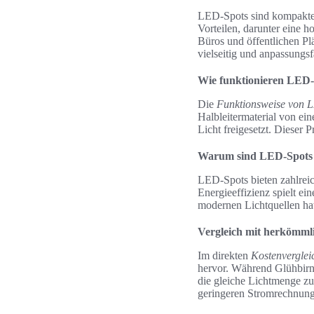
LED-Spots sind kompakte Li
Vorteilen, darunter eine 
Büros und öffentlichen Pl
vielseitig und anpassungsf
Wie funktionieren LED-
Die
Funktionsweise von 
Halbleitermaterial von ei
Licht freigesetzt. Dieser 
Warum sind LED-Spots e
LED-Spots bieten zahlreic
Energieeffizienz spielt ei
modernen Lichtquellen ha
Vergleich mit herkömml
Im direkten
Kostenverglei
hervor. Während Glühbirn
die gleiche Lichtmenge zu
geringeren Stromrechnun