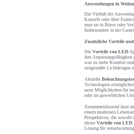
Anwendungen in Wohn
Die Vielfalt der Anwendu
Kanzeln oder über Esstis
man sie in Büros oder Ver
Insbesondere in der Gastro
Zusätzliche Vorteile un
Die
Vorteile von LED
-S
ihre Anpassungsfähigkeit
was zu mehr Komfort und F
zeitgemäße Lichtdesigns u
Aktuelle
Beleuchtungstr
Technologien ermöglichen 
neue Möglichkeiten für i
oder im gewerblichen Umf
Zusammenfassend lässt sic
einem modernen Lebensstil
Perspektiven, die sowohl
dieser
Vorteile von LED
Lösung für verantwortung