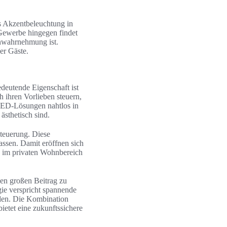
s Akzentbeleuchtung in
Gewerbe hingegen findet
enwahrnehmung ist.
er Gäste.
edeutende Eigenschaft ist
ihren Vorlieben steuern,
 LED-Lösungen nahtlos in
ästhetisch sind.
teuerung. Diese
assen. Damit eröffnen sich
s im privaten Wohnbereich
en großen Beitrag zu
ie verspricht spannende
rden. Die Kombination
ietet eine zukunftssichere