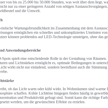
auer von bis zu 25.000 bis 50.000 Stunden, was weit über dem liegt, wa
 nicht nur zu einer geringeren Anzahl von nötigen Austauschvorgängen,
Geldbeutel und die Umwelt.
ch
 die einfache Wartungsfreundlichkeit im Zusammenhang mit dem Austau
sungen ermöglichen ein schnelles und unkompliziertes Umrüsten von
tzer können problemlos auf LED-Technologie umsteigen, ohne das ge
 und Anwendungsbereiche
-Spots spielt eine entscheidende Rolle in der Gestaltung von Räumen
turen und Lichtstärken ermöglicht es, optimale Bedingungen in unter
 Licht wirkt nicht nur einladend, sondern beeinflusst auch die Stimmun
erbe.
htstärke
reibt, ob das Licht warm oder kühl wirkt. In Wohnräumen sind warme 
mosphäre schaffen. Kühle Lichttöne hingegen finden häufig in gewerbl
ntration und Produktivität gefragt sind. Somit kann die richtige Fa
ngesetzt werden, um die gewünschten Effekte zu erzielen.