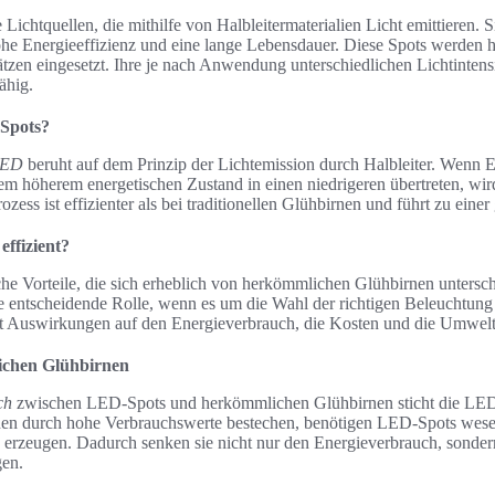
chtquellen, die mithilfe von Halbleitermaterialien Licht emittieren. S
hohe Energieeffizienz und eine lange Lebensdauer. Diese Spots werden
ätzen eingesetzt. Ihre je nach Anwendung unterschiedlichen Lichtintens
ähig.
Spots?
LED
beruht auf dem Prinzip der Lichtemission durch Halbleiter. Wenn E
nem höherem energetischen Zustand in einen niedrigeren übertreten, wi
Prozess ist effizienter als bei traditionellen Glühbirnen und führt zu ei
ffizient?
he Vorteile, die sich erheblich von herkömmlichen Glühbirnen untersch
ne entscheidende Rolle, wenn es um die Wahl der richtigen Beleuchtung 
t Auswirkungen auf den Energieverbrauch, die Kosten und die Umweltf
ichen Glühbirnen
ch
zwischen LED-Spots und herkömmlichen Glühbirnen sticht die LED
en durch hohe Verbrauchswerte bestechen, benötigen LED-Spots wese
 erzeugen. Dadurch senken sie nicht nur den Energieverbrauch, sonder
gen.