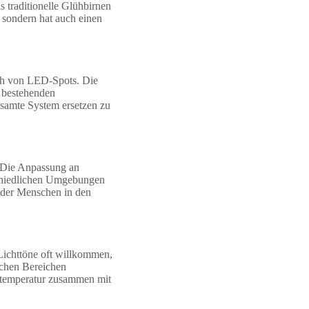
s traditionelle Glühbirnen
 sondern hat auch einen
sch von LED-Spots. Die
 bestehenden
samte System ersetzen zu
. Die Anpassung an
schiedlichen Umgebungen
g der Menschen in den
Lichttöne oft willkommen,
ichen Bereichen
rbtemperatur zusammen mit