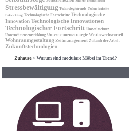
Selbstreflexion
Smarte Technologien
Stressbewältigung
Technologietrends
Technologische
Technologische
Technologische Fortschritte
Entwicklung
Technologische Innovationen
Innovation
Technologischer Fortschritt
Umweltschutz
Unternehmensstrategie
Wettbewerbsvorteil
Unternehmensentwicklung
Wohnraumgestaltung
Zeitmanagement
Zukunft der Arbeit
Zukunftstechnologien
Zuhause
>
Warum sind modulare Möbel im Trend?