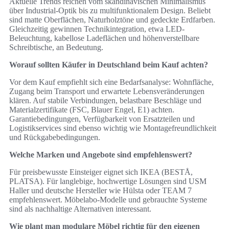
Aktuelle Trends reichen vom skandinavischen Minimalismus
über Industrial-Optik bis zu multifunktionalem Design. Beliebt
sind matte Oberflächen, Naturholztöne und gedeckte Erdfarben.
Gleichzeitig gewinnen Technikintegration, etwa LED-
Beleuchtung, kabellose Ladeflächen und höhenverstellbare
Schreibtische, an Bedeutung.
Worauf sollten Käufer in Deutschland beim Kauf achten?
Vor dem Kauf empfiehlt sich eine Bedarfsanalyse: Wohnfläche,
Zugang beim Transport und erwartete Lebensveränderungen
klären. Auf stabile Verbindungen, belastbare Beschläge und
Materialzertifikate (FSC, Blauer Engel, E1) achten.
Garantiebedingungen, Verfügbarkeit von Ersatzteilen und
Logistikservices sind ebenso wichtig wie Montagefreundlichkeit
und Rückgabebedingungen.
Welche Marken und Angebote sind empfehlenswert?
Für preisbewusste Einsteiger eignet sich IKEA (BESTÅ,
PLATSA). Für langlebige, hochwertige Lösungen sind USM
Haller und deutsche Hersteller wie Hülsta oder TEAM 7
empfehlenswert. Möbelabo-Modelle und gebrauchte Systeme
sind als nachhaltige Alternativen interessant.
Wie plant man modulare Möbel richtig für den eigenen