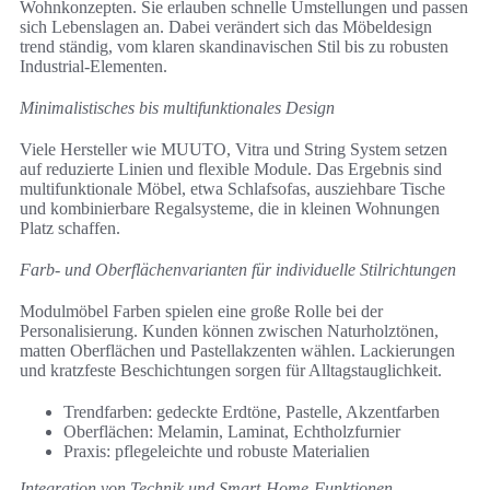
Wohnkonzepten. Sie erlauben schnelle Umstellungen und passen
sich Lebenslagen an. Dabei verändert sich das Möbeldesign
trend ständig, vom klaren skandinavischen Stil bis zu robusten
Industrial-Elementen.
Minimalistisches bis multifunktionales Design
Viele Hersteller wie MUUTO, Vitra und String System setzen
auf reduzierte Linien und flexible Module. Das Ergebnis sind
multifunktionale Möbel, etwa Schlafsofas, ausziehbare Tische
und kombinierbare Regalsysteme, die in kleinen Wohnungen
Platz schaffen.
Farb- und Oberflächenvarianten für individuelle Stilrichtungen
Modulmöbel Farben spielen eine große Rolle bei der
Personalisierung. Kunden können zwischen Naturholztönen,
matten Oberflächen und Pastellakzenten wählen. Lackierungen
und kratzfeste Beschichtungen sorgen für Alltagstauglichkeit.
Trendfarben: gedeckte Erdtöne, Pastelle, Akzentfarben
Oberflächen: Melamin, Laminat, Echtholzfurnier
Praxis: pflegeleichte und robuste Materialien
Integration von Technik und Smart‑Home‑Funktionen