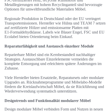
FSC‑zertifiziertes Holz, recycelte Kunststoffe und
Metalllegierungen mit hohem Recyclinganteil sind bevorzugte
Optionen für umweltfreundliche Materialien Möbel.
Regionale Produktion in Deutschland oder der EU verringert
Transportemissionen. Hersteller wie Hülsta und TEAM 7 setzen
auf zertifizierte Hölzer und emissionsarme Platten mit
E1‑Formaldehydklasse. Labels wie Blauer Engel, FSC und EU
Ecolabel bieten Orientierung beim Einkauf.
Reparaturfähigkeit und Austausch einzelner Module
Reparierbare Möbel sind ein Kernbestandteil nachhaltiger
Strategien. Austauschbare Einzelelemente vermeiden die
komplette Entsorgung und erleichtern spätere Änderungen im
Zuhause.
Viele Hersteller bieten Ersatzteile, Reparatursets oder modulare
Upgrades an. Rücknahmeprogramme und Möbelabo-Modelle
fördern die Kreislaufwirtschaft Möbel, da sie Rückführung und
Wiederverwendung systematisch unterstützen.
Designtrends und Funktionalität modularer Möbel
Design modulare Möbel verbinden Form und Nutzen in neuen