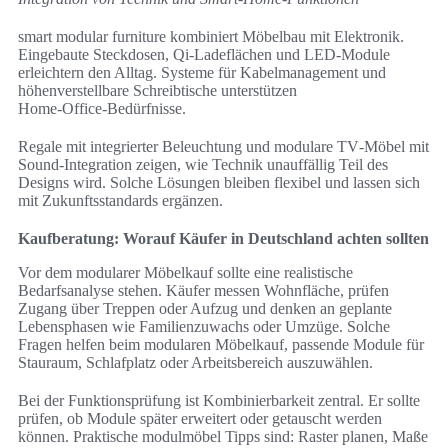
smart modular furniture kombiniert Möbelbau mit Elektronik.
Eingebaute Steckdosen, Qi‑Ladeflächen und LED‑Module
erleichtern den Alltag. Systeme für Kabelmanagement und
höhenverstellbare Schreibtische unterstützen
Home‑Office‑Bedürfnisse.
Regale mit integrierter Beleuchtung und modulare TV‑Möbel mit
Sound‑Integration zeigen, wie Technik unauffällig Teil des
Designs wird. Solche Lösungen bleiben flexibel und lassen sich
mit Zukunftsstandards ergänzen.
Kaufberatung: Worauf Käufer in Deutschland achten sollten
Vor dem modularer Möbelkauf sollte eine realistische
Bedarfsanalyse stehen. Käufer messen Wohnfläche, prüfen
Zugang über Treppen oder Aufzug und denken an geplante
Lebensphasen wie Familienzuwachs oder Umzüge. Solche
Fragen helfen beim modularen Möbelkauf, passende Module für
Stauraum, Schlafplatz oder Arbeitsbereich auszuwählen.
Bei der Funktionsprüfung ist Kombinierbarkeit zentral. Er sollte
prüfen, ob Module später erweitert oder getauscht werden
können. Praktische modulmöbel Tipps sind: Raster planen, Maße