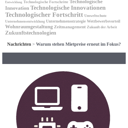
Technologische
Technologische Fortschritte
Entwicklung
Technologische Innovationen
Innovation
Technologischer Fortschritt
Umweltschutz
Unternehmensstrategie
Wettbewerbsvorteil
Unternehmensentwicklung
Wohnraumgestaltung
Zeitmanagement
Zukunft der Arbeit
Zukunftstechnologien
Nachrichten
>
Warum stehen Mietpreise erneut im Fokus?