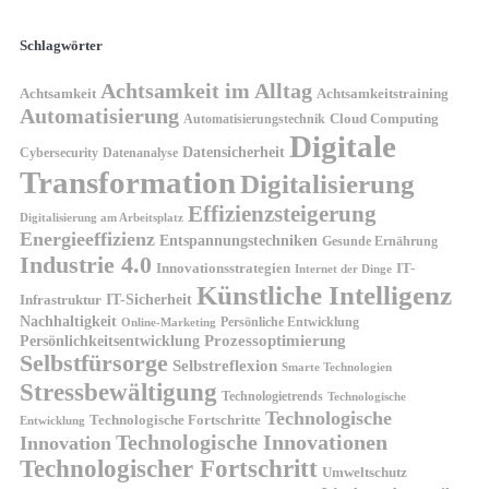
Schlagwörter
Achtsamkeit im Alltag
Achtsamkeit
Achtsamkeitstraining
Automatisierung
Cloud Computing
Automatisierungstechnik
Digitale
Datensicherheit
Cybersecurity
Datenanalyse
Transformation
Digitalisierung
Effizienzsteigerung
Digitalisierung am Arbeitsplatz
Energieeffizienz
Entspannungstechniken
Gesunde Ernährung
Industrie 4.0
Innovationsstrategien
IT-
Internet der Dinge
Künstliche Intelligenz
IT-Sicherheit
Infrastruktur
Nachhaltigkeit
Persönliche Entwicklung
Online-Marketing
Prozessoptimierung
Persönlichkeitsentwicklung
Selbstfürsorge
Selbstreflexion
Smarte Technologien
Stressbewältigung
Technologietrends
Technologische
Technologische
Technologische Fortschritte
Entwicklung
Technologische Innovationen
Innovation
Technologischer Fortschritt
Umweltschutz