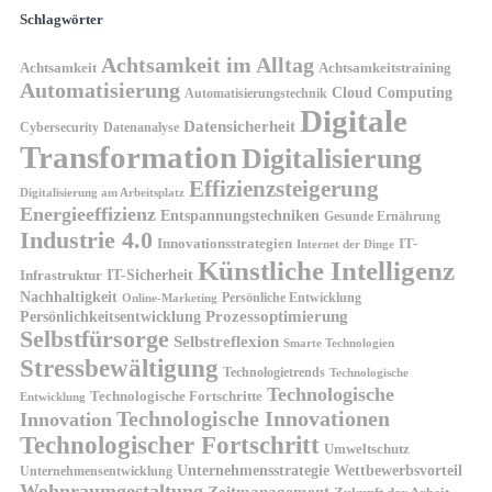
Schlagwörter
Achtsamkeit im Alltag
Achtsamkeit
Achtsamkeitstraining
Automatisierung
Cloud Computing
Automatisierungstechnik
Digitale
Datensicherheit
Cybersecurity
Datenanalyse
Transformation
Digitalisierung
Effizienzsteigerung
Digitalisierung am Arbeitsplatz
Energieeffizienz
Entspannungstechniken
Gesunde Ernährung
Industrie 4.0
Innovationsstrategien
IT-
Internet der Dinge
Künstliche Intelligenz
IT-Sicherheit
Infrastruktur
Nachhaltigkeit
Persönliche Entwicklung
Online-Marketing
Prozessoptimierung
Persönlichkeitsentwicklung
Selbstfürsorge
Selbstreflexion
Smarte Technologien
Stressbewältigung
Technologietrends
Technologische
Technologische
Technologische Fortschritte
Entwicklung
Technologische Innovationen
Innovation
Technologischer Fortschritt
Umweltschutz
Unternehmensstrategie
Wettbewerbsvorteil
Unternehmensentwicklung
Wohnraumgestaltung
Zeitmanagement