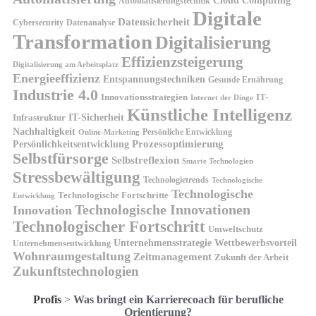
Cloud Computing
Automatisierungstechnik
Digitale
Datensicherheit
Cybersecurity
Datenanalyse
Transformation
Digitalisierung
Effizienzsteigerung
Digitalisierung am Arbeitsplatz
Energieeffizienz
Entspannungstechniken
Gesunde Ernährung
Industrie 4.0
Innovationsstrategien
IT-
Internet der Dinge
Künstliche Intelligenz
IT-Sicherheit
Infrastruktur
Nachhaltigkeit
Persönliche Entwicklung
Online-Marketing
Prozessoptimierung
Persönlichkeitsentwicklung
Selbstfürsorge
Selbstreflexion
Smarte Technologien
Stressbewältigung
Technologietrends
Technologische
Technologische
Technologische Fortschritte
Entwicklung
Technologische Innovationen
Innovation
Technologischer Fortschritt
Umweltschutz
Unternehmensstrategie
Wettbewerbsvorteil
Unternehmensentwicklung
Wohnraumgestaltung
Zeitmanagement
Zukunft der Arbeit
Zukunftstechnologien
Profis
>
Was bringt ein Karrierecoach für berufliche
Orientierung?