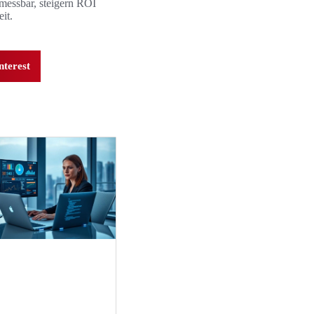
 messbar, steigern ROI
it.
nterest