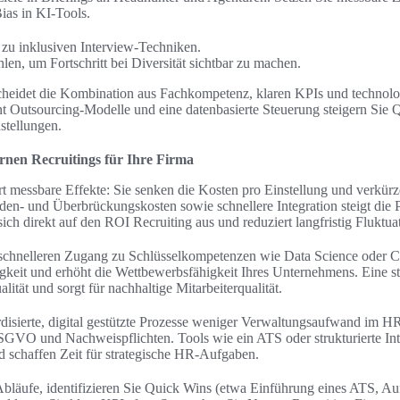
ias in KI-Tools.
 zu inklusiven Interview-Techniken.
en, um Fortschritt bei Diversität sichtbar zu machen.
cheidet die Kombination aus Fachkompetenz, klaren KPIs und technolo
t Outsourcing-Modelle und eine datenbasierte Steuerung steigern Sie Q
stellungen.
nen Recruitings für Ihre Firma
rt messbare Effekte: Sie senken die Kosten pro Einstellung und verkürz
en- und Überbrückungskosten sowie schnellere Integration steigt die P
sich direkt auf den ROI Recruiting aus und reduziert langfristig Fluktua
 schnelleren Zugang zu Schlüsselkompetenzen wie Data Science oder 
higkeit und erhöht die Wettbewerbsfähigkeit Ihres Unternehmens. Eine 
lität und sorgt für nachhaltige Mitarbeiterqualität.
disierte, digital gestützte Prozesse weniger Verwaltungsaufwand im H
VO und Nachweispflichten. Tools wie ein ATS oder strukturierte In
 schaffen Zeit für strategische HR-Aufgaben.
 Abläufe, identifizieren Sie Quick Wins (etwa Einführung eines ATS, Au