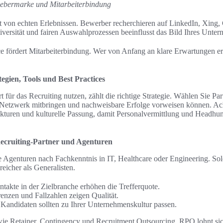
gebermarke und Mitarbeiterbindung
t von echten Erlebnissen. Bewerber recherchieren auf LinkedIn, Xing,
versität und fairen Auswahlprozessen beeinflusst das Bild Ihres Unte
 fördert Mitarbeiterbindung. Wer von Anfang an klare Erwartungen erfü
egien, Tools und Best Practices
für das Recruiting nutzen, zählt die richtige Strategie. Wählen Sie Par
s Netzwerk mitbringen und nachweisbare Erfolge vorweisen können. Ach
ukturen und kulturelle Passung, damit Personalvermittlung und Headhun
Recruiting-Partner und Agenturen
te Agenturen nach Fachkenntnis in IT, Healthcare oder Engineering. So
reicher als Generalisten.
takte in der Zielbranche erhöhen die Trefferquote.
renzen und Fallzahlen zeigen Qualität.
 Kandidaten sollten zu Ihrer Unternehmenskultur passen.
wie Retainer, Contingency und Recruitment Outsourcing. RPO lohnt si