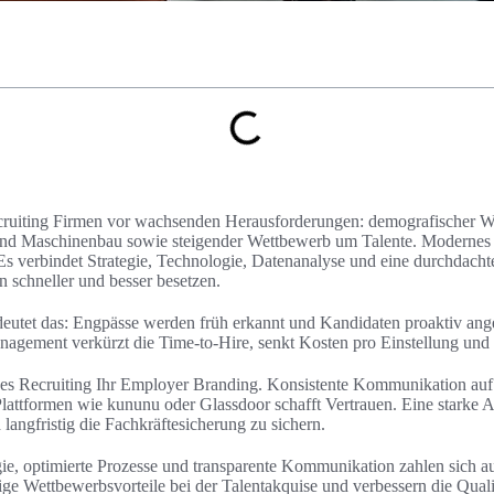
cruiting Firmen vor wachsenden Herausforderungen: demografischer W
und Maschinenbau sowie steigender Wettbewerb um Talente. Modernes R
 Es verbindet Strategie, Technologie, Datenanalyse und eine durchdach
n schneller und besser besetzen.
deutet das: Engpässe werden früh erkannt und Kandidaten proaktiv ang
nagement verkürzt die Time-to-Hire, senkt Kosten pro Einstellung und 
nes Recruiting Ihr Employer Branding. Konsistente Kommunikation auf d
lattformen wie kununu oder Glassdoor schafft Vertrauen. Eine starke A
langfristig die Fachkräftesicherung zu sichern.
gie, optimierte Prozesse und transparente Kommunikation zahlen sich au
ge Wettbewerbsvorteile bei der Talentakquise und verbessern die Qualit