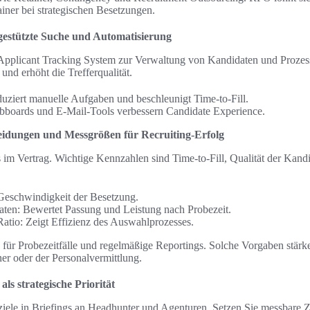
iner bei strategischen Besetzungen.
-gestützte Suche und Automatisierung
Applicant Tracking System zur Verwaltung von Kandidaten und Prozess
und erhöht die Trefferqualität.
uziert manuelle Aufgaben und beschleunigt Time-to-Fill.
obboards und E-Mail-Tools verbessern Candidate Experience.
eidungen und Messgrößen für Recruiting-Erfolg
 im Vertrag. Wichtige Kennzahlen sind Time-to-Fill, Qualität der Kand
 Geschwindigkeit der Besetzung.
aten: Bewertet Passung und Leistung nach Probezeit.
Ratio: Zeigt Effizienz des Auswahlprozesses.
 für Probezeitfälle und regelmäßige Reportings. Solche Vorgaben stär
ner oder der Personalvermittlung.
als strategische Priorität
sziele in Briefings an Headhunter und Agenturen. Setzen Sie messbare Zie