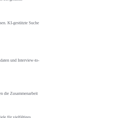
en. KI-gestützte Suche
idaten und Interview-to-
ken die Zusammenarbeit
le für vielfältiges