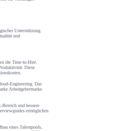
gischer Unterstützung.
ualität und
en die Time-to-Hire.
roduktivität. Diese
tionskosten.
Cloud-Engineering. Das
starke Arbeitgebermarke
R-Bereich und bessere
terviewguides ermöglichen
fbau eines Talentpools,