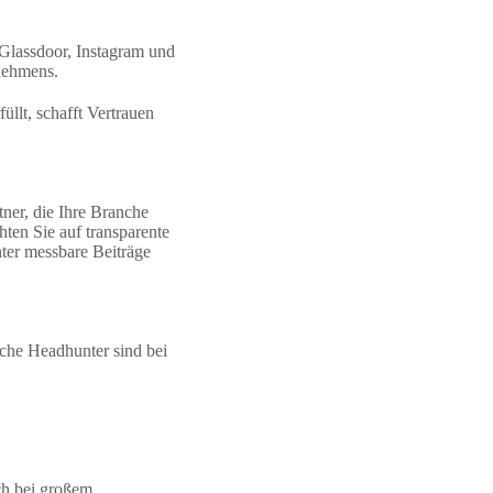
 Glassdoor, Instagram und
rnehmens.
llt, schafft Vertrauen
tner, die Ihre Branche
ten Sie auf transparente
ter messbare Beiträge
lche Headhunter sind bei
ch bei großem