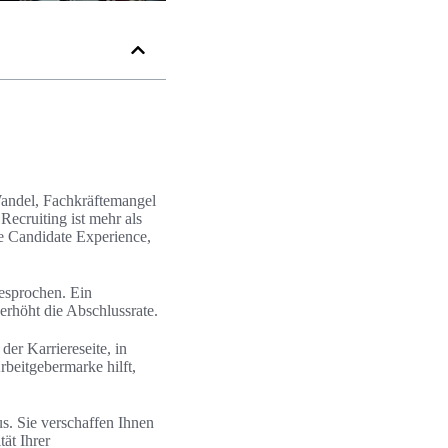
andel, Fachkräftemangel
ecruiting ist mehr als
te Candidate Experience,
esprochen. Ein
erhöht die Abschlussrate.
er Karriereseite, in
rbeitgebermarke hilft,
s. Sie verschaffen Ihnen
ät Ihrer