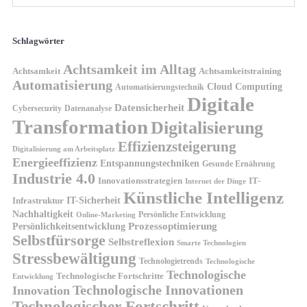
Schlagwörter
Achtsamkeit im Alltag
Achtsamkeit
Achtsamkeitstraining
Automatisierung
Cloud Computing
Automatisierungstechnik
Digitale
Datensicherheit
Cybersecurity
Datenanalyse
Transformation
Digitalisierung
Effizienzsteigerung
Digitalisierung am Arbeitsplatz
Energieeffizienz
Entspannungstechniken
Gesunde Ernährung
Industrie 4.0
Innovationsstrategien
IT-
Internet der Dinge
Künstliche Intelligenz
IT-Sicherheit
Infrastruktur
Nachhaltigkeit
Persönliche Entwicklung
Online-Marketing
Prozessoptimierung
Persönlichkeitsentwicklung
Selbstfürsorge
Selbstreflexion
Smarte Technologien
Stressbewältigung
Technologietrends
Technologische
Technologische
Technologische Fortschritte
Entwicklung
Technologische Innovationen
Innovation
Technologischer Fortschritt