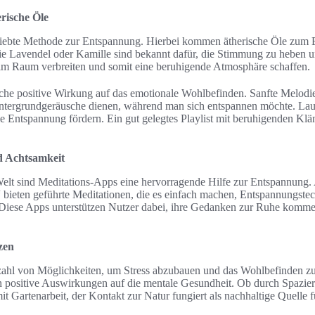
rische Öle
liebte Methode zur Entspannung. Hierbei kommen ätherische Öle zum E
 Lavendel oder Kamille sind bekannt dafür, die Stimmung zu heben u
 im Raum verbreiten und somit eine beruhigende Atmosphäre schaffen.
iche positive Wirkung auf das emotionale Wohlbefinden. Sanfte Melodi
tergrundgeräusche dienen, während man sich entspannen möchte. Lau
ie Entspannung fördern. Ein gut gelegtes Playlist mit beruhigenden 
d Achtsamkeit
n Welt sind Meditations-Apps eine hervorragende Hilfe zur Entspannun
ieten geführte Meditationen, die es einfach machen, Entspannungstec
. Diese Apps unterstützen Nutzer dabei, ihre Gedanken zur Ruhe komme
zen
lzahl von Möglichkeiten, um Stress abzubauen und das Wohlbefinden zu 
h positive Auswirkungen auf die mentale Gesundheit. Ob durch Spazier
it Gartenarbeit, der Kontakt zur Natur fungiert als nachhaltige Quelle 