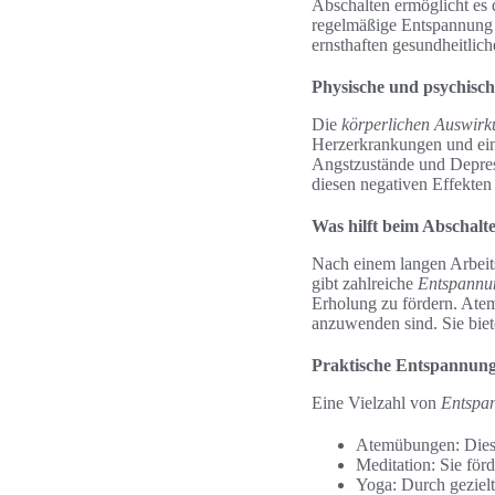
Abschalten ermöglicht es 
regelmäßige Entspannung e
ernsthaften gesundheitlic
Physische und psychisc
Die
körperlichen Auswirk
Herzerkrankungen und ei
Angstzustände und Depress
diesen negativen Effekte
Was hilft beim Abschalt
Nach einem langen Arbeits
gibt zahlreiche
Entspannu
Erholung zu fördern. Ate
anzuwenden sind. Sie biet
Praktische Entspannun
Eine Vielzahl von
Entspa
Atemübungen: Diese 
Meditation: Sie för
Yoga: Durch gezielt