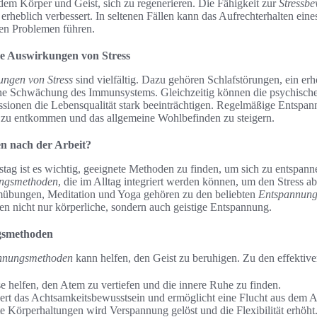
dem Körper und Geist, sich zu regenerieren. Die Fähigkeit zur
Stressbe
rheblich verbessert. In seltenen Fällen kann das Aufrechterhalten eine
hen Problemen führen.
he Auswirkungen von Stress
ungen von Stress
sind vielfältig. Dazu gehören Schlafstörungen, ein erh
ne Schwächung des Immunsystems. Gleichzeitig können die psychisch
ionen die Lebensqualität stark beeinträchtigen. Regelmäßige Entspan
n zu entkommen und das allgemeine Wohlbefinden zu steigern.
en nach der Arbeit?
tag ist es wichtig, geeignete Methoden zu finden, um sich zu entspann
ngsmethoden
, die im Alltag integriert werden können, um den Stress 
mübungen, Meditation und Yoga gehören zu den beliebten
Entspannung
en nicht nur körperliche, sondern auch geistige Entspannung.
gsmethoden
nnungsmethoden
kann helfen, den Geist zu beruhigen. Zu den effektive
helfen, den Atem zu vertiefen und die innere Ruhe zu finden.
dert das Achtsamkeitsbewusstsein und ermöglicht eine Flucht aus dem Al
e Körperhaltungen wird Verspannung gelöst und die Flexibilität erhöht