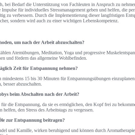
ich, bei Bedarf die Unterstützung von Fachleuten in Anspruch zu nehme
Impulse für individuelles Stressmanagement geben und helfen, die per
tig zu verbessern. Durch die Implementierung dieser langfristigen Ent
acher, sondern wird auch zu einer wichtigen Lebenskompetenz.
hoden, um nach der Arbeit abzuschalten?
ählen Atemübungen, Meditation, Yoga und progressive Muskelentspa
uen und fördern das allgemeine Wohlbefinden.
r täglich Zeit für Entspannung nehmen?
ch mindestens 15 bis 30 Minuten für Entspannungsübungen einzuplanen
, besser abzuschalten.
bbys beim Abschalten nach der Arbeit?
für die Entspannung, da sie es ermöglichen, den Kopf frei zu bekomm
n helfen, den Stress des Arbeitstags zu vergessen.
Öle zur Entspannung beitragen?
ndel und Kamille, wirken beruhigend und können durch Aromatherapie 