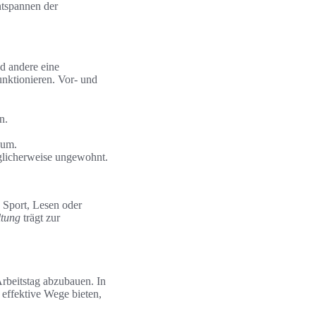
ntspannen der
d andere eine
unktionieren. Vor- und
n.
aum.
öglicherweise ungewohnt.
 Sport, Lesen oder
ltung
trägt zur
rbeitstag abzubauen. In
 effektive Wege bieten,