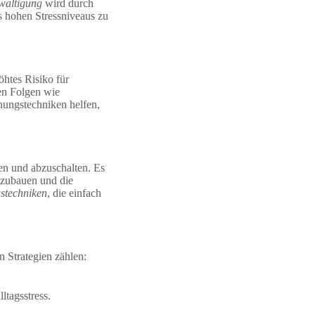
wältigung
wird durch
s hohen Stressniveaus zu
öhtes Risiko für
en Folgen wie
nungstechniken helfen,
en und abzuschalten. Es
abzubauen und die
stechniken
, die einfach
n Strategien zählen:
ltagsstress.
.