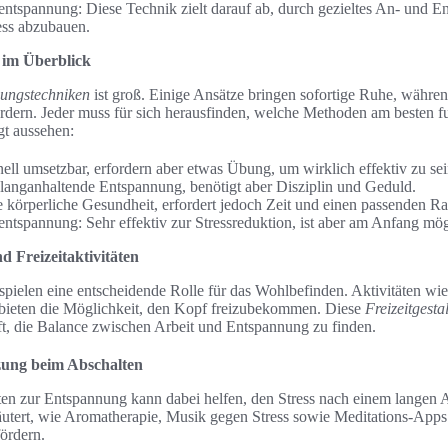
ntspannung: Diese Technik zielt darauf ab, durch gezieltes An- und E
ss abzubauen.
 im Überblick
ungstechniken
ist groß. Einige Ansätze bringen sofortige Ruhe, währen
fordern. Jeder muss für sich herausfinden, welche Methoden am besten f
gt aussehen:
l umsetzbar, erfordern aber etwas Übung, um wirklich effektiv zu sei
 langanhaltende Entspannung, benötigt aber Disziplin und Geduld.
e körperliche Gesundheit, erfordert jedoch Zeit und einen passenden R
ntspannung: Sehr effektiv zur Stressreduktion, ist aber am Anfang m
d Freizeitaktivitäten
ielen eine entscheidende Rolle für das Wohlbefinden. Aktivitäten wie
 bieten die Möglichkeit, den Kopf freizubekommen. Diese
Freizeitgesta
lft, die Balance zwischen Arbeit und Entspannung zu finden.
zung beim Abschalten
en zur Entspannung kann dabei helfen, den Stress nach einem langen A
äutert, wie Aromatherapie, Musik gegen Stress sowie Meditations-Apps
ördern.