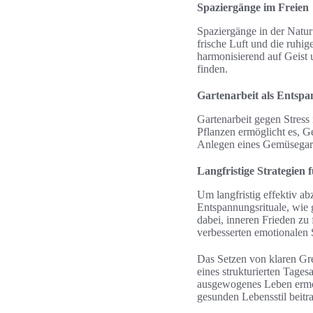
Spaziergänge im Freien
Spaziergänge in der Natur
frische Luft und die ruhi
harmonisierend auf Geist 
finden.
Gartenarbeit als Entsp
Gartenarbeit gegen Stress 
Pflanzen ermöglicht es, 
Anlegen eines Gemüsegarte
Langfristige Strategien 
Um langfristig effektiv a
Entspannungsrituale, wie 
dabei, inneren Frieden zu 
verbesserten emotionalen S
Das Setzen von klaren Gre
eines strukturierten Tages
ausgewogenes Leben ermög
gesunden Lebensstil beitr