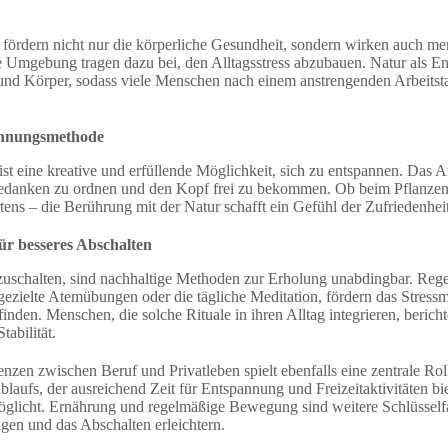
 fördern nicht nur die körperliche Gesundheit, sondern wirken auch me
ge Umgebung tragen dazu bei, den Alltagsstress abzubauen. Natur als E
und Körper, sodass viele Menschen nach einem anstrengenden Arbeitst
annungsmethode
ist eine kreative und erfüllende Möglichkeit, sich zu entspannen. Das 
Gedanken zu ordnen und den Kopf frei zu bekommen. Ob beim Pflanze
ns – die Berührung mit der Natur schafft ein Gefühl der Zufriedenhei
für besseres Abschalten
bzuschalten, sind nachhaltige Methoden zur Erholung unabdingbar. Reg
gezielte Atemübungen oder die tägliche Meditation, fördern das Stres
finden. Menschen, die solche Rituale in ihren Alltag integrieren, berich
tabilität.
nzen zwischen Beruf und Privatleben spielt ebenfalls eine zentrale Ro
ablaufs, der ausreichend Zeit für Entspannung und Freizeitaktivitäten bie
licht. Ernährung und regelmäßige Bewegung sind weitere Schlüsselfa
agen und das Abschalten erleichtern.