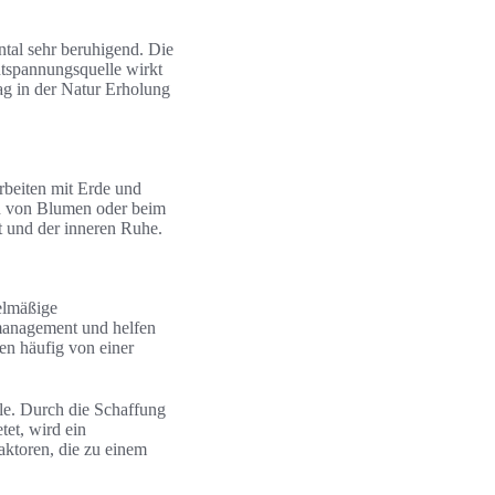
ntal sehr beruhigend. Die
ntspannungsquelle wirkt
ag in der Natur Erholung
Arbeiten mit Erde und
n von Blumen oder beim
t und der inneren Ruhe.
elmäßige
smanagement und helfen
ten häufig von einer
lle. Durch die Schaffung
tet, wird ein
ktoren, die zu einem