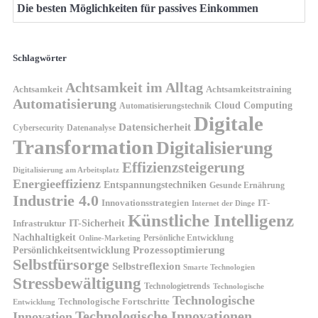
Die besten Möglichkeiten für passives Einkommen
Schlagwörter
Achtsamkeit im Alltag
Achtsamkeit
Achtsamkeitstraining
Automatisierung
Cloud Computing
Automatisierungstechnik
Digitale
Datensicherheit
Cybersecurity
Datenanalyse
Transformation
Digitalisierung
Effizienzsteigerung
Digitalisierung am Arbeitsplatz
Energieeffizienz
Entspannungstechniken
Gesunde Ernährung
Industrie 4.0
Innovationsstrategien
IT-
Internet der Dinge
Künstliche Intelligenz
IT-Sicherheit
Infrastruktur
Nachhaltigkeit
Persönliche Entwicklung
Online-Marketing
Prozessoptimierung
Persönlichkeitsentwicklung
Selbstfürsorge
Selbstreflexion
Smarte Technologien
Stressbewältigung
Technologietrends
Technologische
Technologische
Technologische Fortschritte
Entwicklung
Technologische Innovationen
Innovation