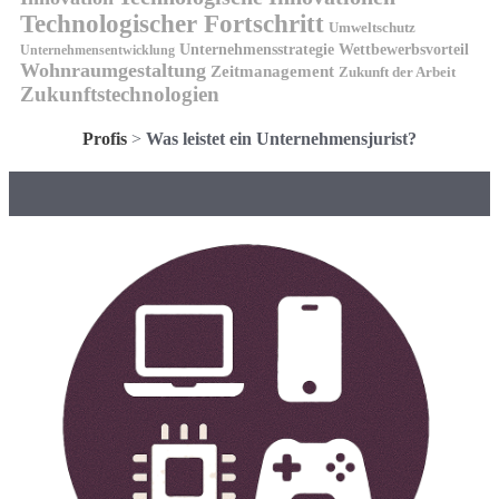
Technologischer Fortschritt
Umweltschutz
Unternehmensstrategie
Wettbewerbsvorteil
Unternehmensentwicklung
Wohnraumgestaltung
Zeitmanagement
Zukunft der Arbeit
Zukunftstechnologien
Profis
>
Was leistet ein Unternehmensjurist?