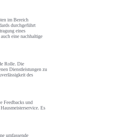
sten im Bereich
dards durchgeführt
tragung eines
n auch eine nachhaltige
e Rolle. Die
enen Dienstleistungen zu
verlässigkeit des
ive Feedbacks und
n Hausmeisterservice. Es
eine umfassende