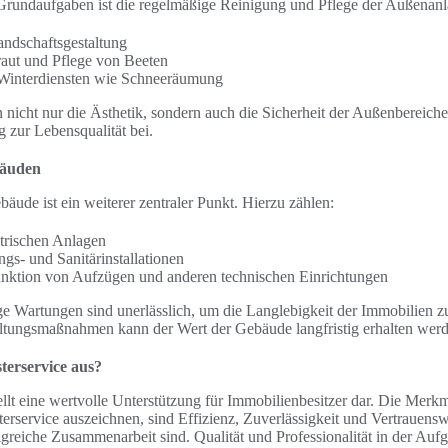
Grundaufgaben ist die regelmäßige Reinigung und Pflege der Außenanl
ndschaftsgestaltung
aut und Pflege von Beeten
Winterdiensten wie Schneeräumung
icht nur die Ästhetik, sondern auch die Sicherheit der Außenbereiche
 zur Lebensqualität bei.
bäuden
äude ist ein weiterer zentraler Punkt. Hierzu zählen:
trischen Anlagen
s- und Sanitärinstallationen
nktion von Aufzügen und anderen technischen Einrichtungen
e Wartungen sind unerlässlich, um die Langlebigkeit der Immobilien z
altungsmaßnahmen kann der Wert der Gebäude langfristig erhalten werd
terservice aus?
llt eine wertvolle Unterstützung für Immobilienbesitzer dar. Die Merkm
rservice auszeichnen, sind Effizienz, Zuverlässigkeit und Vertrauenswü
olgreiche Zusammenarbeit sind. Qualität und Professionalität in der Au