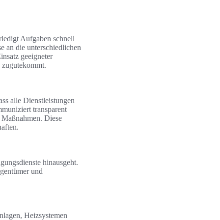
erledigt Aufgaben schnell
e an die unterschiedlichen
insatz geeigneter
rn zugutekommt.
ss alle Dienstleistungen
muniziert transparent
en Maßnahmen. Diese
aften.
igungsdienste hinausgeht.
Eigentümer und
Anlagen, Heizsystemen