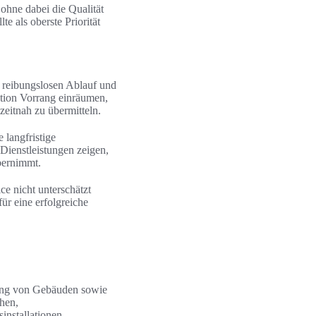
 ohne dabei die Qualität
e als oberste Priorität
n reibungslosen Ablauf und
ation Vorrang einräumen,
eitnah zu übermitteln.
 langfristige
ienstleistungen zeigen,
bernimmt.
e nicht unterschätzt
ür eine erfolgreiche
tung von Gebäuden sowie
hen,
nstallationen.