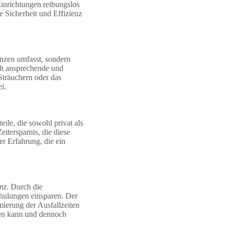
 Einrichtungen reibungslos
e Sicherheit und Effizienz
anzen umfasst, sondern
sch ansprechende und
Sträuchern oder das
i.
eile, die sowohl privat als
itersparnis, die diese
er Erfahrung, die ein
enz
. Durch die
hulungen einsparen. Der
mierung der Ausfallzeiten
eren kann und dennoch