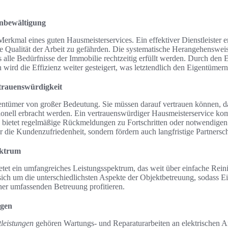
enbewältigung
s Merkmal eines guten Hausmeisterservices. Ein effektiver Dienstleister 
ie Qualität der Arbeit zu gefährden. Die systematische Herangehensweis
 alle Bedürfnisse der Immobilie rechtzeitig erfüllt werden. Durch den E
ird die Effizienz weiter gesteigert, was letztendlich den Eigentüme
trauenswürdigkeit
igentümer von großer Bedeutung. Sie müssen darauf vertrauen können, da
ionell erbracht werden. Ein vertrauenswürdiger Hausmeisterservice kom
d bietet regelmäßige Rückmeldungen zu Fortschritten oder notwendig
r die Kundenzufriedenheit, sondern fördern auch langfristige Partnersch
ektrum
etet ein umfangreiches Leistungsspektrum, das weit über einfache Rein
ich um die unterschiedlichsten Aspekte der Objektbetreuung, sodass 
er umfassenden Betreuung profitieren.
ngen
tleistungen
gehören Wartungs- und Reparaturarbeiten an elektrischen 