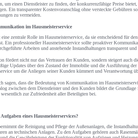
 um einen Dienstleister zu finden, der konkurrenzfähige Preise bietet,
gen. Ein transparenter Kostenvoranschlag ohne versteckte Gebühren sollt
hungen zu vermeiden.
munikation im Hausmeisterservice
eine zentrale Rolle im Hausmeisterservice, da sie entscheidend für de
st. Ein professioneller Hausmeisterservice sollte proaktiver Kommunik
chgeführte Arbeiten und anstehende Instandhaltungen transparent und z
 fördert nicht nur das Vertrauen der Kunden, sondern steigert auch die
ge Updates über den Zustand der Immobilie und die Ausführung der D
rservice um die Anliegen seiner Kunden kümmert und Verantwortung ü
ch sagen, dass die Bedeutung von Kommunikation im Hausmeisterservic
alog zwischen dem Dienstleister und den Kunden bildet die Grundlage f
esentlich zur Zufriedenheit aller Beteiligten bei.
n Aufgaben eines Hausmeisterservices?
bernimmt die Reinigung und Pflege der Außenanlagen, die Instandhal
uren an technischen Anlagen. Zu den Aufgaben gehören auch Rasenmä
und die Gewährleistung der Funktionalität von Aufzügen und Heizungsi