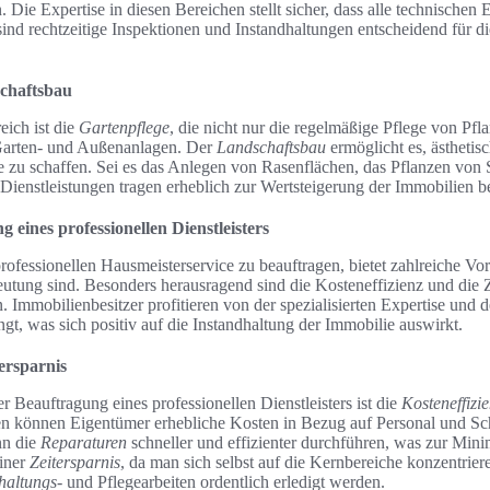
n. Die Expertise in diesen Bereichen stellt sicher, dass alle technischen
ind rechtzeitige Inspektionen und Instandhaltungen entscheidend für di
chaftsbau
eich ist die
Gartenpflege
, die nicht nur die regelmäßige Pflege von Pfl
Garten- und Außenanlagen. Der
Landschaftsbau
ermöglicht es, ästheti
 zu schaffen. Sei es das Anlegen von Rasenflächen, das Pflanzen von 
Dienstleistungen tragen erheblich zur Wertsteigerung der Immobilien be
g eines professionellen Dienstleisters
ofessionellen Hausmeisterservice zu beauftragen, bietet zahlreiche Vort
tung sind. Besonders herausragend sind die Kosteneffizienz und die Ze
n. Immobilienbesitzer profitieren von der spezialisierten Expertise und d
gt, was sich positiv auf die Instandhaltung der Immobilie auswirkt.
ersparnis
er Beauftragung eines professionellen Dienstleisters ist die
Kosteneffizi
 können Eigentümer erhebliche Kosten in Bezug auf Personal und Sc
nn die
Reparaturen
schneller und effizienter durchführen, was zur Mini
einer
Zeitersparnis
, da man sich selbst auf die Kernbereiche konzentri
haltungs-
und Pflegearbeiten ordentlich erledigt werden.