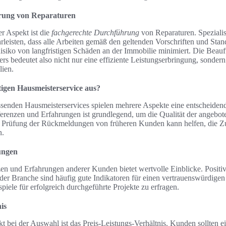
rung von Reparaturen
r Aspekt ist die
fachgerechte Durchführung
von Reparaturen. Speziali
leisten, dass alle Arbeiten gemäß den geltenden Vorschriften und Stan
siko von langfristigen Schäden an der Immobilie minimiert. Die Beauf
ters bedeutet also nicht nur eine effiziente Leistungserbringung, sonder
lien.
igen Hausmeisterservice aus?
senden Hausmeisterservices spielen mehrere Aspekte eine entscheidend
renzen und Erfahrungen ist grundlegend, um die Qualität der angebot
e Prüfung der Rückmeldungen von früheren Kunden kann helfen, die Zu
n.
ungen
en und Erfahrungen anderer Kunden bietet wertvolle Einblicke. Posit
n der Branche sind häufig gute Indikatoren für einen vertrauenswürdige
spiele für erfolgreich durchgeführte Projekte zu erfragen.
is
kt bei der Auswahl ist das Preis-Leistungs-Verhältnis. Kunden sollten 