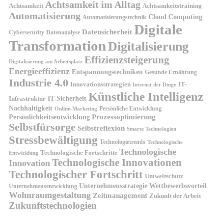
Achtsamkeit im Alltag
Achtsamkeit
Achtsamkeitstraining
Automatisierung
Cloud Computing
Automatisierungstechnik
Digitale
Datensicherheit
Cybersecurity
Datenanalyse
Transformation
Digitalisierung
Effizienzsteigerung
Digitalisierung am Arbeitsplatz
Energieeffizienz
Entspannungstechniken
Gesunde Ernährung
Industrie 4.0
Innovationsstrategien
IT-
Internet der Dinge
Künstliche Intelligenz
IT-Sicherheit
Infrastruktur
Nachhaltigkeit
Persönliche Entwicklung
Online-Marketing
Prozessoptimierung
Persönlichkeitsentwicklung
Selbstfürsorge
Selbstreflexion
Smarte Technologien
Stressbewältigung
Technologietrends
Technologische
Technologische
Technologische Fortschritte
Entwicklung
Technologische Innovationen
Innovation
Technologischer Fortschritt
Umweltschutz
Unternehmensstrategie
Wettbewerbsvorteil
Unternehmensentwicklung
Wohnraumgestaltung
Zeitmanagement
Zukunft der Arbeit
Zukunftstechnologien