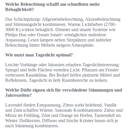
Welche Beleuchtung schafft am schnellsten mehr
Behaglichkeit?
Das Schichtprinzip: Allgemeinbeleuchtung, Akzentbeleuchtung
und Stimmungslicht kombinieren. Warme Lichtfarben (2700–
3000 K) wirken behaglich. Dimmer und smarte Systeme wie
Philips Hue oder Osram Smart+ ermöglichen stufenlose
Anpassung. Lesen lampen neben Sitzplätzen und indirekte
Beleuchtung hinter Möbeln steigern Atmosphäre.
Wie nutzt man Tageslicht optimal?
Leichte Vorhänge oder Jalousien erlauben Tageslichtsteuerung;
Spiegel und helle Flächen verteilen Licht. Pflanzen am Fenster
verbessern Raumklima. Bei Bedarf helfen platzierte Möbel und
Reflektoren, Tageslicht in tiefe Raumbereiche zu lenken.
Welche Düfte eignen sich für verschiedene Stimmungen und
Jahreszeiten?
Lavendel fördert Entspannung, Zitrus wirkt belebend, Vanille
und Zimt schaffen Wärme. Saisonale Kombinationen: Zitrus und
Minze im Frühling, Zimt und Orange im Herbst, Tannenduft im
Winter. Duftkerzen, Diffuser und frische Kräuter lassen sich je
nach Stimmung kombinieren.