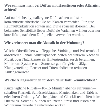
Worauf muss man bei Düften mit Haustieren oder Allergien
achten?
Auf natürliche, hypoallergene Düfte achten und stark
konzentrierte ätherische Öle bei Katzen vermeiden. Für gute
Raumluftzirkulation sorgen und Düfte sparsam dosieren. Bei
bekannter Sensibilität lieber Duftfreie Varianten wählen oder nur
kurz lüften, nachdem Duftquellen verwendet wurden.
Wie verbessert man die Akustik in der Wohnung?
Weiche Oberflächen wie Teppiche, Vorhänge und Polstermöbel
absorbieren Schall. Akustikpaneele helfen bei starkem Nachhall.
Musik oder Naturklänge als Hintergrundgeräusch beruhigen;
Multiroom-Systeme wie Sonos sorgen für gleichmäßige
Klangverteilung. Fenster und Türen abdichten reduziert
Außengeräusche.
Welche Alltagsroutinen fördern dauerhaft Gemütlichkeit?
Kurze tägliche Rituale—10–15 Minuten abends aufräumen—
schaffen Klarheit. Schlüsselablagen, Mantelhaken und Tabletts
erleichtern Ordnung. Wochenpläne und Checklisten helfen beim
Überblick. Solche Routinen reduzieren Stress und lassen den
Wohnraum dauerhaft einladender wirken.