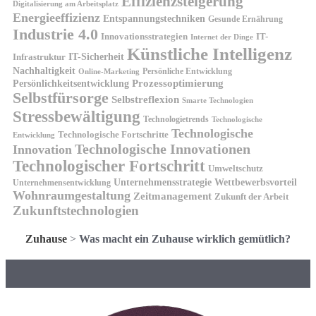
Effizienzsteigerung
Digitalisierung am Arbeitsplatz
Energieeffizienz
Entspannungstechniken
Gesunde Ernährung
Industrie 4.0
Innovationsstrategien
IT-
Internet der Dinge
Künstliche Intelligenz
IT-Sicherheit
Infrastruktur
Nachhaltigkeit
Persönliche Entwicklung
Online-Marketing
Prozessoptimierung
Persönlichkeitsentwicklung
Selbstfürsorge
Selbstreflexion
Smarte Technologien
Stressbewältigung
Technologietrends
Technologische
Technologische
Technologische Fortschritte
Entwicklung
Technologische Innovationen
Innovation
Technologischer Fortschritt
Umweltschutz
Unternehmensstrategie
Wettbewerbsvorteil
Unternehmensentwicklung
Wohnraumgestaltung
Zeitmanagement
Zukunft der Arbeit
Zukunftstechnologien
Zuhause
>
Was macht ein Zuhause wirklich gemütlich?