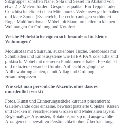
Sitzgruppen schaffen Nähe: Sofa und Sessel im Abstand von
etwa 2–3 Metern fördern Gesprächsqualität. Ein Teppich oder
Couchtisch definiert einen Mittelpunkt. Verkehrswege freihalten
und klare Zonen (Essbereich, Leseecke) anlegen verhindert
Enge. Multifunktionale Möbel mit Stauraum helfen in kleinen
Wohnungen für Ordnung und Komfort.
Welche Möbelstücke eignen sich besonders für kleine
Wohnungen?
Modulsofas mit Stauraum, ausziehbare Tische, Sideboards mit
Schubladen und Einbausysteme wie IKEA PAX oder Elfa sind
praktisch. Möbel mit mehreren Funktionen erhalten Flexibilität
und reduzieren visuelle Unruhe. Auf leicht zugängliche
Aufbewahrung achten, damit Alltag und Ordnung
zusammenpassen.
Wie setzt man persönliche Akzente, ohne dass es
unordentlich wirkt?
Fotos, Kunst und Erinnerungsstücke kuratiert präsentieren:
Galeriewände oder einzelne, bewusst platzierte Objekte. Kissen
und Decken in verschiedenen Größen und Materialien layern.
Regelmäßiges Ausmisten, Rotationsprinzip und ausgewählte
Arrangements bewahren Persönlichkeit ohne Überfrachtung.