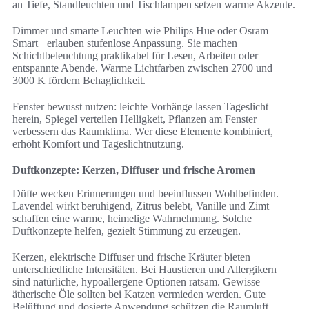
an Tiefe, Standleuchten und Tischlampen setzen warme Akzente.
Dimmer und smarte Leuchten wie Philips Hue oder Osram
Smart+ erlauben stufenlose Anpassung. Sie machen
Schichtbeleuchtung praktikabel für Lesen, Arbeiten oder
entspannte Abende. Warme Lichtfarben zwischen 2700 und
3000 K fördern Behaglichkeit.
Fenster bewusst nutzen: leichte Vorhänge lassen Tageslicht
herein, Spiegel verteilen Helligkeit, Pflanzen am Fenster
verbessern das Raumklima. Wer diese Elemente kombiniert,
erhöht Komfort und Tageslichtnutzung.
Duftkonzepte: Kerzen, Diffuser und frische Aromen
Düfte wecken Erinnerungen und beeinflussen Wohlbefinden.
Lavendel wirkt beruhigend, Zitrus belebt, Vanille und Zimt
schaffen eine warme, heimelige Wahrnehmung. Solche
Duftkonzepte helfen, gezielt Stimmung zu erzeugen.
Kerzen, elektrische Diffuser und frische Kräuter bieten
unterschiedliche Intensitäten. Bei Haustieren und Allergikern
sind natürliche, hypoallergene Optionen ratsam. Gewisse
ätherische Öle sollten bei Katzen vermieden werden. Gute
Belüftung und dosierte Anwendung schützen die Raumluft.