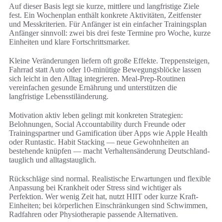
Auf dieser Basis legt sie kurze, mittlere und langfristige Ziele
fest. Ein Wochenplan enthält konkrete Aktivitäten, Zeitfenster
und Messkriterien. Für Anfänger ist ein einfacher Trainingsplan
Anfänger sinnvoll: zwei bis drei feste Termine pro Woche, kurze
Einheiten und klare Fortschrittsmarker.
Kleine Veränderungen liefern oft große Effekte. Treppensteigen,
Fahrrad statt Auto oder 10‑minütige Bewegungsblöcke lassen
sich leicht in den Alltag integrieren. Meal-Prep-Routinen
vereinfachen gesunde Ernährung und unterstützen die
langfristige Lebensstiländerung.
Motivation aktiv leben gelingt mit konkreten Strategien:
Belohnungen, Social Accountability durch Freunde oder
Trainingspartner und Gamification über Apps wie Apple Health
oder Runtastic. Habit Stacking — neue Gewohnheiten an
bestehende knüpfen — macht Verhaltensänderung Deutschland-
tauglich und alltagstauglich.
Rückschläge sind normal. Realistische Erwartungen und flexible
Anpassung bei Krankheit oder Stress sind wichtiger als
Perfektion. Wer wenig Zeit hat, nutzt HIIT oder kurze Kraft-
Einheiten; bei körperlichen Einschränkungen sind Schwimmen,
Radfahren oder Physiotherapie passende Alternativen.