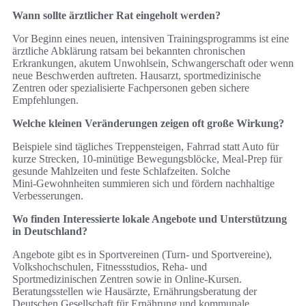
Wann sollte ärztlicher Rat eingeholt werden?
Vor Beginn eines neuen, intensiven Trainingsprogramms ist eine
ärztliche Abklärung ratsam bei bekannten chronischen
Erkrankungen, akutem Unwohlsein, Schwangerschaft oder wenn
neue Beschwerden auftreten. Hausarzt, sportmedizinische
Zentren oder spezialisierte Fachpersonen geben sichere
Empfehlungen.
Welche kleinen Veränderungen zeigen oft große Wirkung?
Beispiele sind tägliches Treppensteigen, Fahrrad statt Auto für
kurze Strecken, 10‑minütige Bewegungsblöcke, Meal‑Prep für
gesunde Mahlzeiten und feste Schlafzeiten. Solche
Mini‑Gewohnheiten summieren sich und fördern nachhaltige
Verbesserungen.
Wo finden Interessierte lokale Angebote und Unterstützung
in Deutschland?
Angebote gibt es in Sportvereinen (Turn‑ und Sportvereine),
Volkshochschulen, Fitnessstudios, Reha‑ und
Sportmedizinischen Zentren sowie in Online‑Kursen.
Beratungsstellen wie Hausärzte, Ernährungsberatung der
Deutschen Gesellschaft für Ernährung und kommunale