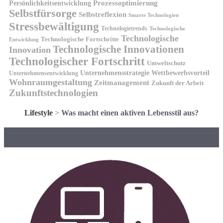
Prozessoptimierung
Persönlichkeitsentwicklung
Selbstfürsorge
Selbstreflexion
Smarte Technologien
Stressbewältigung
Technologietrends
Technologische
Technologische
Technologische Fortschritte
Entwicklung
Technologische Innovationen
Innovation
Technologischer Fortschritt
Umweltschutz
Unternehmensstrategie
Wettbewerbsvorteil
Unternehmensentwicklung
Wohnraumgestaltung
Zeitmanagement
Zukunft der Arbeit
Zukunftstechnologien
Lifestyle
>
Was macht einen aktiven Lebensstil aus?