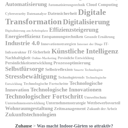
Automatisierung
Cloud Computing
Automatisierungstechnik
Digitale
Datensicherheit
Cybersecurity
Datenanalyse
Transformation
Digitalisierung
Effizienzsteigerung
Digitalisierung am Arbeitsplatz
Energieeffizienz
Entspannungstechniken
Gesunde Ernährung
Industrie 4.0
Innovationsstrategien
IT-
Internet der Dinge
Künstliche Intelligenz
IT-Sicherheit
Infrastruktur
Nachhaltigkeit
Persönliche Entwicklung
Online-Marketing
Prozessoptimierung
Persönlichkeitsentwicklung
Selbstfürsorge
Selbstreflexion
Smarte Technologien
Stressbewältigung
Technologietrends
Technologische
Technologische
Technologische Fortschritte
Entwicklung
Technologische Innovationen
Innovation
Technologischer Fortschritt
Umweltschutz
Unternehmensstrategie
Wettbewerbsvorteil
Unternehmensentwicklung
Wohnraumgestaltung
Zeitmanagement
Zukunft der Arbeit
Zukunftstechnologien
Zuhause
>
Was macht Indoor-Gärten so attraktiv?