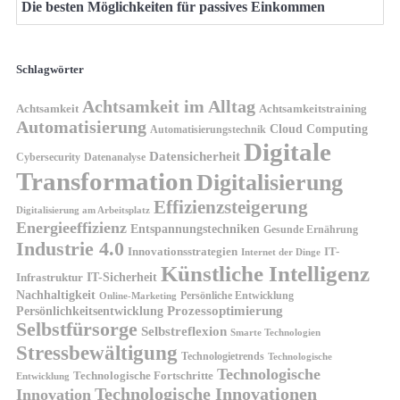
Die besten Möglichkeiten für passives Einkommen
Schlagwörter
Achtsamkeit im Alltag
Achtsamkeit
Achtsamkeitstraining
Automatisierung
Cloud Computing
Automatisierungstechnik
Digitale
Datensicherheit
Cybersecurity
Datenanalyse
Transformation
Digitalisierung
Effizienzsteigerung
Digitalisierung am Arbeitsplatz
Energieeffizienz
Entspannungstechniken
Gesunde Ernährung
Industrie 4.0
Innovationsstrategien
IT-
Internet der Dinge
Künstliche Intelligenz
IT-Sicherheit
Infrastruktur
Nachhaltigkeit
Persönliche Entwicklung
Online-Marketing
Prozessoptimierung
Persönlichkeitsentwicklung
Selbstfürsorge
Selbstreflexion
Smarte Technologien
Stressbewältigung
Technologietrends
Technologische
Technologische
Technologische Fortschritte
Entwicklung
Technologische Innovationen
Innovation