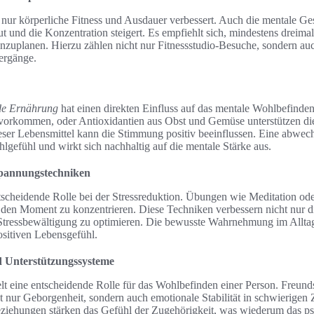
nur körperliche Fitness und Ausdauer verbessert. Auch die mentale Ges
 und die Konzentration steigert. Es empfiehlt sich, mindestens dreim
einzuplanen. Hierzu zählen nicht nur Fitnessstudio-Besuche, sondern auc
ergänge.
de Ernährung
hat einen direkten Einfluss auf das mentale Wohlbefinde
h vorkommen, oder Antioxidantien aus Obst und Gemüse unterstützen di
er Lebensmittel kann die Stimmung positiv beeinflussen. Eine abwec
lgefühl und wirkt sich nachhaltig auf die mentale Stärke aus.
spannungstechniken
ntscheidende Rolle bei der Stressreduktion. Übungen wie Meditation ode
 den Moment zu konzentrieren. Diese Techniken verbessern nicht nur d
 Stressbewältigung zu optimieren. Die bewusste Wahrnehmung im Allta
sitiven Lebensgefühl.
d Unterstützungssysteme
elt eine entscheidende Rolle für das Wohlbefinden einer Person. Freun
t nur Geborgenheit, sondern auch emotionale Stabilität in schwierigen 
iehungen stärken das Gefühl der Zugehörigkeit, was wiederum das p