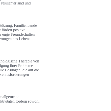
resilienter sind und
rstützung. Familienbande
 fördert positive
ie enge Freundschaften
derungen des Lebens
ychologische Therapie von
tigung ihrer Probleme
lle Lösungen, die auf die
n Herausforderungen
e allgemeine
ktivitäten fördern sowohl