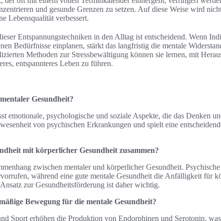
, der oft mit einem vollen Terminkalender einhergeht, verringert werden
nzentrieren und gesunde Grenzen zu setzen. Auf diese Weise wird nich
ne Lebensqualität verbessert.
dieser Entspannungstechniken in den Alltag ist entscheidend. Wenn Ind
genen Bedürfnisse einplanen, stärkt das langfristig die mentale Widersta
ierten Methoden zur Stressbewältigung können sie lernen, mit Herau
eres, entspannteres Leben zu führen.
 mentaler Gesundheit?
t emotionale, psychologische und soziale Aspekte, die das Denken und
Abwesenheit von psychischen Erkrankungen und spielt eine entscheidend
ndheit mit körperlicher Gesundheit zusammen?
mmenhang zwischen mentaler und körperlicher Gesundheit. Psychisch
orrufen, während eine gute mentale Gesundheit die Anfälligkeit für k
er Ansatz zur Gesundheitsförderung ist daher wichtig.
elmäßige Bewegung für die mentale Gesundheit?
 Sport erhöhen die Produktion von Endorphinen und Serotonin, was 