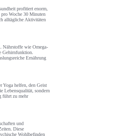
undheit profitiert enorm,
al pro Woche 30 Minuten
h alltägliche Aktivitäten
n. Nährstoffe wie Omega-
e Gehirnfunktion.
hslungsreiche Ernährung
r Yoga helfen, den Geist
ie Lebensqualität, sondern
g führt zu mehr
dschaften und
Zeiten. Diese
sychische Wohlbefinden