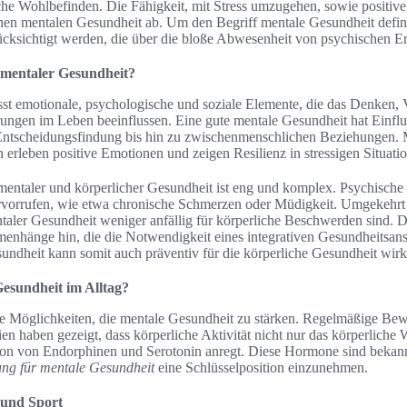
he Wohlbefinden. Die Fähigkeit, mit Stress umzugehen, sowie positive 
enen mentalen Gesundheit ab. Um den Begriff mentale Gesundheit defi
ücksichtigt werden, die über die bloße Abwesenheit von psychischen 
 mentaler Gesundheit?
st emotionale, psychologische und soziale Elemente, die das Denken, 
ngen im Leben beeinflussen. Eine gute mentale Gesundheit hat Einflu
Entscheidungsfindung bis hin zu zwischenmenschlichen Beziehungen.
erleben positive Emotionen und zeigen Resilienz in stressigen Situati
entaler und körperlicher Gesundheit ist eng und komplex. Psychisch
vorrufen, wie etwa chronische Schmerzen oder Müdigkeit. Umgekehrt 
taler Gesundheit weniger anfällig für körperliche Beschwerden sind. Di
nhänge hin, die die Notwendigkeit eines integrativen Gesundheitsansa
undheit kann somit auch präventiv für die körperliche Gesundheit wirk
Gesundheit im Alltag?
che Möglichkeiten, die mentale Gesundheit zu stärken. Regelmäßige Bew
en haben gezeigt, dass körperliche Aktivität nicht nur das körperliche 
ion von Endorphinen und Serotonin anregt. Diese Hormone sind bekann
ng für mentale Gesundheit
eine Schlüsselposition einzunehmen.
und Sport