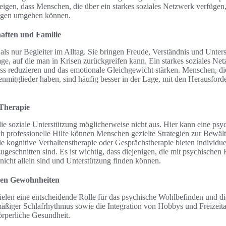
igen, dass Menschen, die über ein starkes soziales Netzwerk verfügen, 
ungen umgehen können.
aften und Familie
als nur Begleiter im Alltag. Sie bringen Freude, Verständnis und Unte
age, auf die man in Krisen zurückgreifen kann. Ein starkes soziales Netz
ress reduzieren und das emotionale Gleichgewicht stärken. Menschen, d
enmitglieder haben, sind häufig besser in der Lage, mit den Herausfor
 Therapie
die soziale Unterstützung möglicherweise nicht aus. Hier kann eine ps
 professionelle Hilfe können Menschen gezielte Strategien zur Bewäl
e kognitive Verhaltenstherapie oder Gesprächstherapie bieten individue
ugeschnitten sind. Es ist wichtig, dass diejenigen, die mit psychische
nicht allein sind und Unterstützung finden können.
ven Gewohnheiten
elen eine entscheidende Rolle für das psychische Wohlbefinden und di
mäßiger Schlafrhythmus sowie die Integration von Hobbys und Freizeita
örperliche Gesundheit.