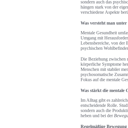
sondern auch das psychisc
hängen stark von der eig
verschiedene Aspekte ber
Was versteht man unter
Mentale Gesundheit umfas
Umgang mit Herausforderu
Lebensbereiche, von der 
psychischen Wohlbefinden 
Die Beziehung zwischen m
körperliche Symptome her
Menschen mit stabiler men
psychosomatische Zusamme
Fokus auf die mentale Ges
Was stärkt die mentale 
Im Alltag gibt es zahlrei
entscheidende Rolle. Studi
sondern auch die Produkt
heben und bei der
Bewegu
Regelmäßige Bewegung 