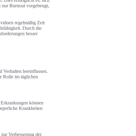
. Dies ermöglicht es, sich
t nur Burnout vorgebeugt,
ividuen regelmäßig Zeit
ndsfähigkeit. Durch die
sforderungen besser
 Verhalten beeinflussen.
e Rolle im täglichen
e Erkrankungen können
örperliche Krankheiten
zur Verbesserung der