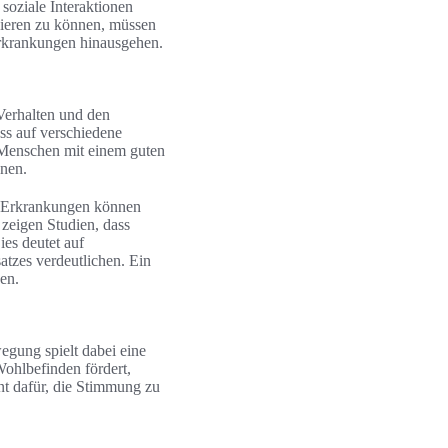
soziale Interaktionen
nieren zu können, müssen
Erkrankungen hinausgehen.
Verhalten und den
ss auf verschiedene
 Menschen mit einem guten
onen.
e Erkrankungen können
zeigen Studien, dass
es deutet auf
tzes verdeutlichen. Ein
en.
egung spielt dabei eine
Wohlbefinden fördert,
t dafür, die Stimmung zu