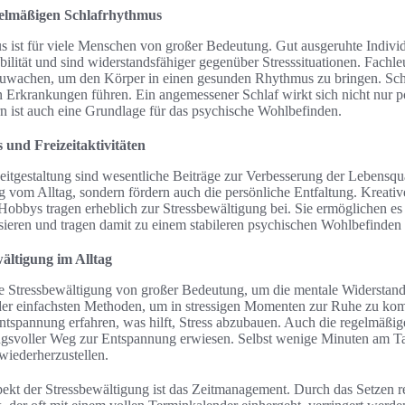
gelmäßigen Schlafrhythmus
us ist für viele Menschen von großer Bedeutung. Gut ausgeruhte Indivi
bilität und sind widerstandsfähiger gegenüber Stresssituationen. Fachl
zuwachen, um den Körper in einen gesunden Rhythmus zu bringen. Schl
n Erkrankungen führen. Ein angemessener Schlaf wirkt sich nicht nur po
n ist auch eine Grundlage für das psychische Wohlbefinden.
 und Freizeitaktivitäten
eitgestaltung sind wesentliche Beiträge zur Verbesserung der Lebensqual
 vom Alltag, sondern fördern auch die persönliche Entfaltung. Kreative
Hobbys tragen erheblich zur Stressbewältigung bei. Sie ermöglichen e
isieren und tragen damit zu einem stabileren psychischen Wohlbefinden 
ältigung im Alltag
die Stressbewältigung von großer Bedeutung, um die mentale Widerstands
der einfachsten Methoden, um in stressigen Momenten zur Ruhe zu k
spannung erfahren, was hilft, Stress abzubauen. Auch die regelmäßig
kungsvoller Weg zur Entspannung erwiesen. Selbst wenige Minuten am 
wiederherzustellen.
pekt der Stressbewältigung ist das Zeitmanagement. Durch das Setzen re