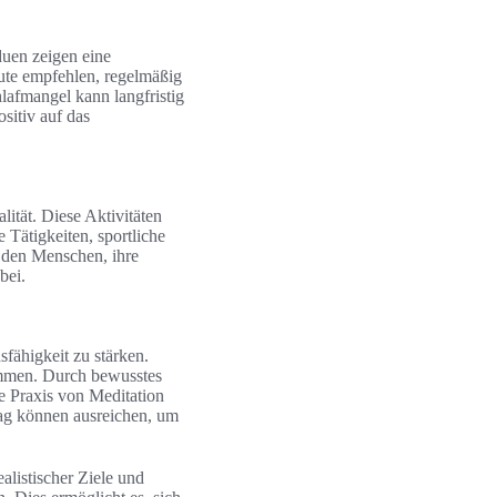
duen zeigen eine
eute empfehlen, regelmäßig
afmangel kann langfristig
sitiv auf das
ität. Diese Aktivitäten
 Tätigkeiten, sportliche
s den Menschen, ihre
bei.
fähigkeit zu stärken.
ommen. Durch bewusstes
e Praxis von Meditation
Tag können ausreichen, um
alistischer Ziele und