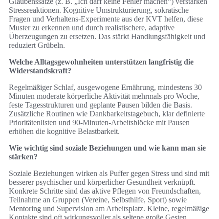
Glaubenssätze (z. B. „Ich darf keine Fehler machen“) verstärken
Stressreaktionen. Kognitive Umstrukturierung, sokratische
Fragen und Verhaltens-Experimente aus der KVT helfen, diese
Muster zu erkennen und durch realistischere, adaptive
Überzeugungen zu ersetzen. Das stärkt Handlungsfähigkeit und
reduziert Grübeln.
Welche Alltagsgewohnheiten unterstützen langfristig die
Widerstandskraft?
Regelmäßiger Schlaf, ausgewogene Ernährung, mindestens 30
Minuten moderate körperliche Aktivität mehrmals pro Woche,
feste Tagesstrukturen und geplante Pausen bilden die Basis.
Zusätzliche Routinen wie Dankbarkeitstagebuch, klar definierte
Prioritätenlisten und 90‑Minuten‑Arbeitsblöcke mit Pausen
erhöhen die kognitive Belastbarkeit.
Wie wichtig sind soziale Beziehungen und wie kann man sie
stärken?
Soziale Beziehungen wirken als Puffer gegen Stress und sind mit
besserer psychischer und körperlicher Gesundheit verknüpft.
Konkrete Schritte sind das aktive Pflegen von Freundschaften,
Teilnahme an Gruppen (Vereine, Selbsthilfe, Sport) sowie
Mentoring und Supervision am Arbeitsplatz. Kleine, regelmäßige
Kontakte sind oft wirkungsvoller als seltene große Gesten.