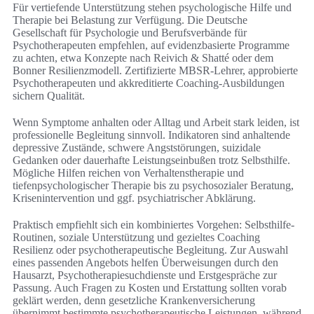
Für vertiefende Unterstützung stehen psychologische Hilfe und
Therapie bei Belastung zur Verfügung. Die Deutsche
Gesellschaft für Psychologie und Berufsverbände für
Psychotherapeuten empfehlen, auf evidenzbasierte Programme
zu achten, etwa Konzepte nach Reivich & Shatté oder dem
Bonner Resilienzmodell. Zertifizierte MBSR-Lehrer, approbierte
Psychotherapeuten und akkreditierte Coaching-Ausbildungen
sichern Qualität.
Wenn Symptome anhalten oder Alltag und Arbeit stark leiden, ist
professionelle Begleitung sinnvoll. Indikatoren sind anhaltende
depressive Zustände, schwere Angststörungen, suizidale
Gedanken oder dauerhafte Leistungseinbußen trotz Selbsthilfe.
Mögliche Hilfen reichen von Verhaltenstherapie und
tiefenpsychologischer Therapie bis zu psychosozialer Beratung,
Krisenintervention und ggf. psychiatrischer Abklärung.
Praktisch empfiehlt sich ein kombiniertes Vorgehen: Selbsthilfe-
Routinen, soziale Unterstützung und gezieltes Coaching
Resilienz oder psychotherapeutische Begleitung. Zur Auswahl
eines passenden Angebots helfen Überweisungen durch den
Hausarzt, Psychotherapiesuchdienste und Erstgespräche zur
Passung. Auch Fragen zu Kosten und Erstattung sollten vorab
geklärt werden, denn gesetzliche Krankenversicherung
übernimmt bestimmte psychotherapeutische Leistungen, während