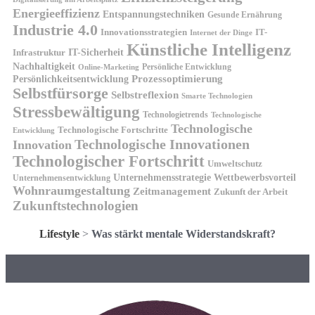
Energieeffizienz
Entspannungstechniken
Gesunde Ernährung
Industrie 4.0
Innovationsstrategien
IT-
Internet der Dinge
Künstliche Intelligenz
IT-Sicherheit
Infrastruktur
Nachhaltigkeit
Persönliche Entwicklung
Online-Marketing
Prozessoptimierung
Persönlichkeitsentwicklung
Selbstfürsorge
Selbstreflexion
Smarte Technologien
Stressbewältigung
Technologietrends
Technologische
Technologische
Technologische Fortschritte
Entwicklung
Technologische Innovationen
Innovation
Technologischer Fortschritt
Umweltschutz
Unternehmensstrategie
Wettbewerbsvorteil
Unternehmensentwicklung
Wohnraumgestaltung
Zeitmanagement
Zukunft der Arbeit
Zukunftstechnologien
Lifestyle
>
Was stärkt mentale Widerstandskraft?