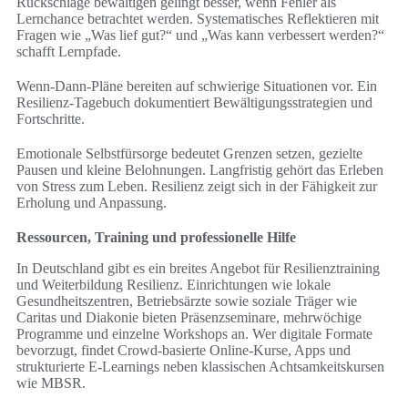
Rückschläge bewältigen gelingt besser, wenn Fehler als
Lernchance betrachtet werden. Systematisches Reflektieren mit
Fragen wie „Was lief gut?“ und „Was kann verbessert werden?“
schafft Lernpfade.
Wenn‑Dann‑Pläne bereiten auf schwierige Situationen vor. Ein
Resilienz‑Tagebuch dokumentiert Bewältigungsstrategien und
Fortschritte.
Emotionale Selbstfürsorge bedeutet Grenzen setzen, gezielte
Pausen und kleine Belohnungen. Langfristig gehört das Erleben
von Stress zum Leben. Resilienz zeigt sich in der Fähigkeit zur
Erholung und Anpassung.
Ressourcen, Training und professionelle Hilfe
In Deutschland gibt es ein breites Angebot für Resilienztraining
und Weiterbildung Resilienz. Einrichtungen wie lokale
Gesundheitszentren, Betriebsärzte sowie soziale Träger wie
Caritas und Diakonie bieten Präsenzseminare, mehrwöchige
Programme und einzelne Workshops an. Wer digitale Formate
bevorzugt, findet Crowd-basierte Online-Kurse, Apps und
strukturierte E-Learnings neben klassischen Achtsamkeitskursen
wie MBSR.