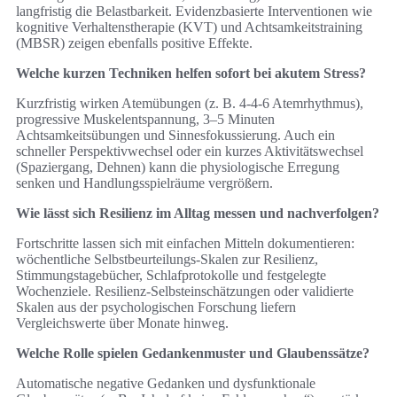
langfristig die Belastbarkeit. Evidenzbasierte Interventionen wie
kognitive Verhaltenstherapie (KVT) und Achtsamkeitstraining
(MBSR) zeigen ebenfalls positive Effekte.
Welche kurzen Techniken helfen sofort bei akutem Stress?
Kurzfristig wirken Atemübungen (z. B. 4‑4‑6 Atemrhythmus),
progressive Muskelentspannung, 3–5 Minuten
Achtsamkeitsübungen und Sinnesfokussierung. Auch ein
schneller Perspektivwechsel oder ein kurzes Aktivitätswechsel
(Spaziergang, Dehnen) kann die physiologische Erregung
senken und Handlungsspielräume vergrößern.
Wie lässt sich Resilienz im Alltag messen und nachverfolgen?
Fortschritte lassen sich mit einfachen Mitteln dokumentieren:
wöchentliche Selbstbeurteilungs-Skalen zur Resilienz,
Stimmungstagebücher, Schlafprotokolle und festgelegte
Wochenziele. Resilienz-Selbsteinschätzungen oder validierte
Skalen aus der psychologischen Forschung liefern
Vergleichswerte über Monate hinweg.
Welche Rolle spielen Gedankenmuster und Glaubenssätze?
Automatische negative Gedanken und dysfunktionale