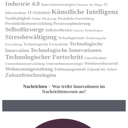
Industrie 4.0
Innovationsstrategien
IT-
Internet der Dinge
Künstliche Intelligenz
IT-Sicherheit
Infrastruktur
Nachhaltigkeit
Persönliche Entwicklung
Online-Marketing
Prozessoptimierung
Persönlichkeitsentwicklung
Selbstfürsorge
Selbstreflexion
Smarte Technologien
Stressbewältigung
Technologietrends
Technologische
Technologische
Technologische Fortschritte
Entwicklung
Technologische Innovationen
Innovation
Technologischer Fortschritt
Umweltschutz
Wettbewerbsvorteil
Unternehmensstrategie
Unternehmensentwicklung
Wohnraumgestaltung
Zeitmanagement
Zukunft der Arbeit
Zukunftstechnologien
Nachrichten
>
Was treibt Innovationen im
Nachrichtenwesen an?