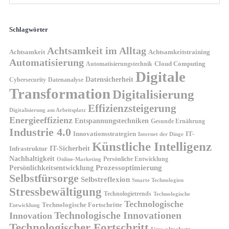
Schlagwörter
Achtsamkeit im Alltag
Achtsamkeit
Achtsamkeitstraining
Automatisierung
Cloud Computing
Automatisierungstechnik
Digitale
Datensicherheit
Cybersecurity
Datenanalyse
Transformation
Digitalisierung
Effizienzsteigerung
Digitalisierung am Arbeitsplatz
Energieeffizienz
Entspannungstechniken
Gesunde Ernährung
Industrie 4.0
Innovationsstrategien
IT-
Internet der Dinge
Künstliche Intelligenz
IT-Sicherheit
Infrastruktur
Nachhaltigkeit
Persönliche Entwicklung
Online-Marketing
Prozessoptimierung
Persönlichkeitsentwicklung
Selbstfürsorge
Selbstreflexion
Smarte Technologien
Stressbewältigung
Technologietrends
Technologische
Technologische
Technologische Fortschritte
Entwicklung
Technologische Innovationen
Innovation
Technologischer Fortschritt