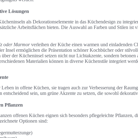
tive Lösungen
Kücheninseln als Dekorationselemente in das Küchendesign zu integrier
ätzliche Arbeitsflächen bieten. Die Auswahl an Farben und Stilen ist vie
lz oder Marmor
verleihen der Küche einen warmen und einladenden Ch
er Insel ermöglichen die Präsentation schöner Kochbücher oder stilvol
über der Kücheninsel setzen nicht nur Lichtakzente, sondern betonen 
rschiedenen Materialien können in diverse Küchenstile integriert wer
ente
r Leben in offene Küchen, sie tragen auch zur Verbesserung der Raumg
n entscheidend sein, um grüne Akzente zu setzen, die sowohl dekorativ 
en Pflanzen
lanzen offenen Küchen eignen sich besonders pflegeleichte Pflanzen, d
eichnete Optionen sind:
egermutterzunge)