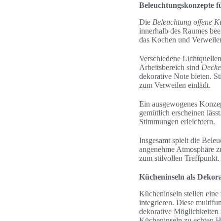
Beleuchtungskonzepte f
Die
Beleuchtung offene 
innerhalb des Raumes bee
das Kochen und Verweilen
Verschiedene Lichtquelle
Arbeitsbereich sind
Decke
dekorative Note bieten. S
zum Verweilen einlädt.
Ein ausgewogenes Konzept
gemütlich erscheinen läss
Stimmungen erleichtern.
Insgesamt spielt die Beleu
angenehme Atmosphäre zu 
zum stilvollen Treffpunkt.
Kücheninseln als Dekor
Kücheninseln stellen eine
integrieren. Diese multif
dekorative Möglichkeiten
Kücheninseln zu echten H