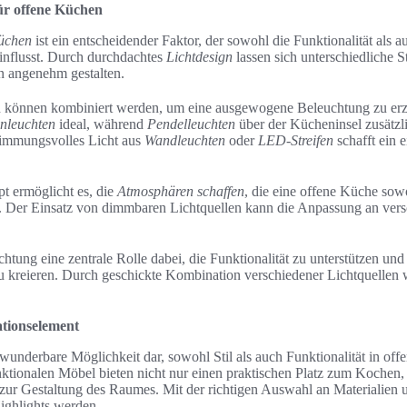
ür offene Küchen
Küchen
ist ein entscheidender Faktor, der sowohl die Funktionalität als 
influsst. Durch durchdachtes
Lichtdesign
lassen sich unterschiedliche 
 angenehm gestalten.
n können kombiniert werden, um eine ausgewogene Beleuchtung zu erz
nleuchten
ideal, während
Pendelleuchten
über der Kücheninsel zusätzl
timmungsvolles Licht aus
Wandleuchten
oder
LED-Streifen
schafft ein 
 ermöglicht es, die
Atmosphären schaffen
, die eine offene Küche sow
t. Der Einsatz von dimmbaren Lichtquellen kann die Anpassung an ver
chtung eine zentrale Rolle dabei, die Funktionalität zu unterstützen und 
kreieren. Durch geschickte Kombination verschiedener Lichtquellen 
ationselement
 wunderbare Möglichkeit dar, sowohl Stil als auch Funktionalität in of
unktionalen Möbel bieten nicht nur einen praktischen Platz zum Kochen,
 zur Gestaltung des Raumes. Mit der richtigen Auswahl an Materialien
ighlights werden.