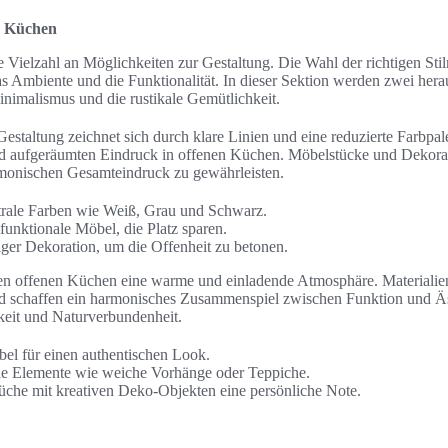
ne Küchen
Vielzahl an Möglichkeiten zur Gestaltung. Die Wahl der richtigen Stilr
as Ambiente und die Funktionalität. In dieser Sektion werden zwei hera
inimalismus und die rustikale Gemütlichkeit.
staltung zeichnet sich durch klare Linien und eine reduzierte Farbpale
und aufgeräumten Eindruck in offenen Küchen. Möbelstücke und Dekorat
monischen Gesamteindruck zu gewährleisten.
rale Farben wie Weiß, Grau und Schwarz.
ifunktionale Möbel, die Platz sparen.
iger Dekoration, um die Offenheit zu betonen.
hen offenen Küchen eine warme und einladende Atmosphäre. Materialie
d schaffen ein harmonisches Zusammenspiel zwischen Funktion und Äst
keit und Naturverbundenheit.
el für einen authentischen Look.
tile Elemente wie weiche Vorhänge oder Teppiche.
üche mit kreativen Deko-Objekten eine persönliche Note.