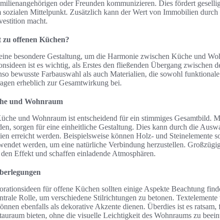
ilienangehörigen oder Freunden kommunizieren. Dies fördert gesell
sozialen Mittelpunkt. Zusätzlich kann der Wert von Immobilien durch 
vestition macht.
t zu offenen Küchen?
eine besondere Gestaltung, um die Harmonie zwischen Küche und Woh
nsideen ist es wichtig, als Erstes den fließenden Übergang zwischen 
nso bewusste Farbauswahl als auch Materialien, die sowohl funktionale 
ragen erheblich zur Gesamtwirkung bei.
che und Wohnraum
che und Wohnraum ist entscheidend für ein stimmiges Gesamtbild. Mö
n, sorgen für eine einheitliche Gestaltung. Dies kann durch die Ausw
lien erreicht werden. Beispielsweise können Holz- und Steinelemente s
endet werden, um eine natürliche Verbindung herzustellen. Großzügig
den Effekt und schaffen einladende Atmosphären.
berlegungen
ationsideen für offene Küchen sollten einige Aspekte Beachtung finde
entrale Rolle, um verschiedene Stilrichtungen zu betonen. Textelement
nnen ebenfalls als dekorative Akzente dienen. Überdies ist es ratsam,
tauraum bieten, ohne die visuelle Leichtigkeit des Wohnraums zu beein