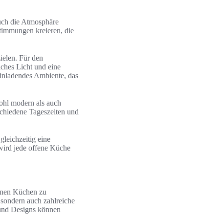
auch die Atmosphäre
Stimmungen kreieren, die
ielen. Für den
iches Licht und eine
einladendes Ambiente, das
ohl modern als auch
schiedene Tageszeiten und
gleichzeitig eine
wird jede offene Küche
fenen Küchen zu
 sondern auch zahlreiche
 und Designs können