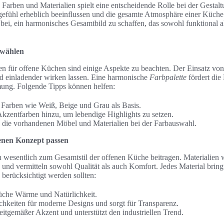
 Farben und Materialien spielt eine entscheidende Rolle bei der Gestal
fühl erheblich beeinflussen und die gesamte Atmosphäre einer Küche
 bei, ein harmonisches Gesamtbild zu schaffen, das sowohl funktional al
 wählen
n für offene Küchen sind einige Aspekte zu beachten. Der Einsatz von
 einladender wirken lassen. Eine harmonische
Farbpalette
fördert die 
mung. Folgende Tipps können helfen:
 Farben wie Weiß, Beige und Grau als Basis.
Akzentfarben hinzu, um lebendige Highlights zu setzen.
e die vorhandenen Möbel und Materialien bei der Farbauswahl.
fenen Konzept passen
 wesentlich zum Gesamtstil der offenen Küche beitragen. Materialien 
nd vermitteln sowohl Qualität als auch Komfort. Jedes Material bring
g berücksichtigt werden sollten:
Küche Wärme und Natürlichkeit.
chkeiten für moderne Designs und sorgt für Transparenz.
zeitgemäßer Akzent und unterstützt den industriellen Trend.