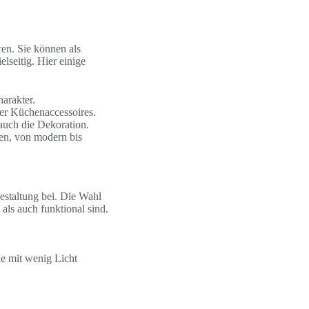
en. Sie können als
lseitig. Hier einige
arakter.
ler Küchenaccessoires.
auch die Dekoration.
den, von modern bis
estaltung bei. Die Wahl
als auch funktional sind.
ie mit wenig Licht