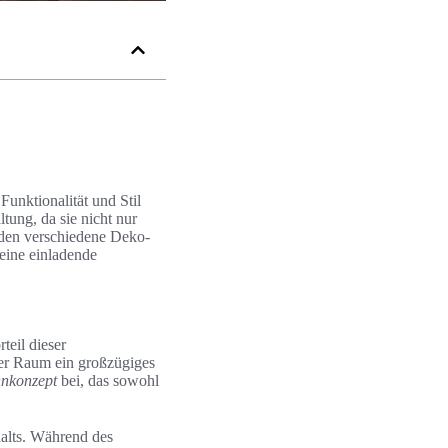
unktionalität und Stil
tung, da sie nicht nur
rden verschiedene Deko-
eine einladende
teil dieser
der Raum ein großzügiges
nkonzept
bei, das sowohl
halts. Während des