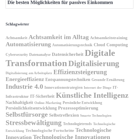
Die besten Möglichkeiten für passives Einkommen
Schlagwörter
Achtsamkeit im Alltag
Achtsamkeit
Achtsamkeitstraining
Automatisierung
Cloud Computing
Automatisierungstechnik
Digitale
Datensicherheit
Cybersecurity
Datenanalyse
Transformation
Digitalisierung
Effizienzsteigerung
Digitalisierung am Arbeitsplatz
Energieeffizienz
Entspannungstechniken
Gesunde Ernährung
Industrie 4.0
Innovationsstrategien
IT-
Internet der Dinge
Künstliche Intelligenz
IT-Sicherheit
Infrastruktur
Nachhaltigkeit
Persönliche Entwicklung
Online-Marketing
Prozessoptimierung
Persönlichkeitsentwicklung
Selbstfürsorge
Selbstreflexion
Smarte Technologien
Stressbewältigung
Technologietrends
Technologische
Technologische
Technologische Fortschritte
Entwicklung
Technologische Innovationen
Innovation