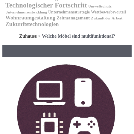
Technologischer Fortschritt
Umweltschutz
Unternehmensstrategie
Wettbewerbsvorteil
Unternehmensentwicklung
Wohnraumgestaltung
Zeitmanagement
Zukunft der Arbeit
Zukunftstechnologien
Zuhause
>
Welche Möbel sind multifunktional?