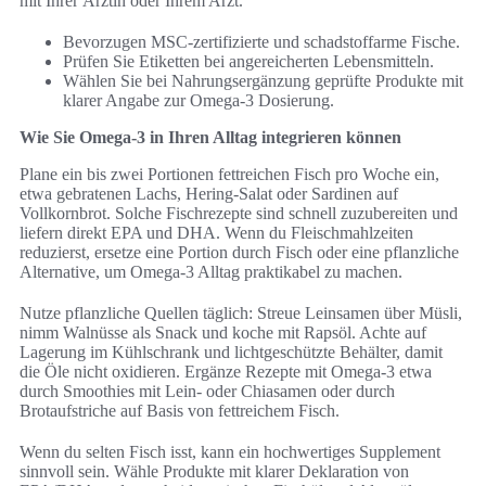
mit Ihrer Ärztin oder Ihrem Arzt.
Bevorzugen MSC-zertifizierte und schadstoffarme Fische.
Prüfen Sie Etiketten bei angereicherten Lebensmitteln.
Wählen Sie bei Nahrungsergänzung geprüfte Produkte mit
klarer Angabe zur Omega-3 Dosierung.
Wie Sie Omega-3 in Ihren Alltag integrieren können
Plane ein bis zwei Portionen fettreichen Fisch pro Woche ein,
etwa gebratenen Lachs, Hering-Salat oder Sardinen auf
Vollkornbrot. Solche Fischrezepte sind schnell zuzubereiten und
liefern direkt EPA und DHA. Wenn du Fleischmahlzeiten
reduzierst, ersetze eine Portion durch Fisch oder eine pflanzliche
Alternative, um Omega-3 Alltag praktikabel zu machen.
Nutze pflanzliche Quellen täglich: Streue Leinsamen über Müsli,
nimm Walnüsse als Snack und koche mit Rapsöl. Achte auf
Lagerung im Kühlschrank und lichtgeschützte Behälter, damit
die Öle nicht oxidieren. Ergänze Rezepte mit Omega-3 etwa
durch Smoothies mit Lein- oder Chiasamen oder durch
Brotaufstriche auf Basis von fettreichem Fisch.
Wenn du selten Fisch isst, kann ein hochwertiges Supplement
sinnvoll sein. Wähle Produkte mit klarer Deklaration von