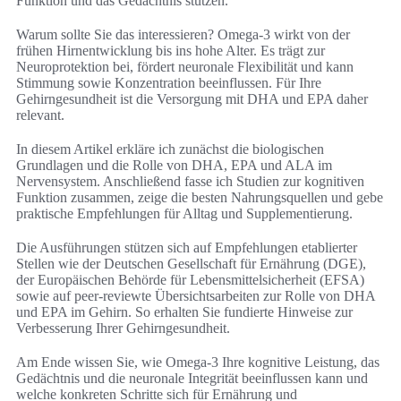
Funktion und das Gedächtnis stützen.
Warum sollte Sie das interessieren? Omega-3 wirkt von der
frühen Hirnentwicklung bis ins hohe Alter. Es trägt zur
Neuroprotektion bei, fördert neuronale Flexibilität und kann
Stimmung sowie Konzentration beeinflussen. Für Ihre
Gehirngesundheit ist die Versorgung mit DHA und EPA daher
relevant.
In diesem Artikel erkläre ich zunächst die biologischen
Grundlagen und die Rolle von DHA, EPA und ALA im
Nervensystem. Anschließend fasse ich Studien zur kognitiven
Funktion zusammen, zeige die besten Nahrungsquellen und gebe
praktische Empfehlungen für Alltag und Supplementierung.
Die Ausführungen stützen sich auf Empfehlungen etablierter
Stellen wie der Deutschen Gesellschaft für Ernährung (DGE),
der Europäischen Behörde für Lebensmittelsicherheit (EFSA)
sowie auf peer‑reviewte Übersichtsarbeiten zur Rolle von DHA
und EPA im Gehirn. So erhalten Sie fundierte Hinweise zur
Verbesserung Ihrer Gehirngesundheit.
Am Ende wissen Sie, wie Omega-3 Ihre kognitive Leistung, das
Gedächtnis und die neuronale Integrität beeinflussen kann und
welche konkreten Schritte sich für Ernährung und