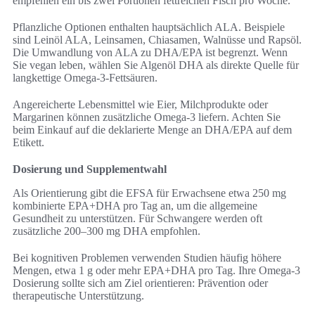
empfehlen ein bis zwei Portionen fettreichen Fisch pro Woche.
Pflanzliche Optionen enthalten hauptsächlich ALA. Beispiele
sind Leinöl ALA, Leinsamen, Chiasamen, Walnüsse und Rapsöl.
Die Umwandlung von ALA zu DHA/EPA ist begrenzt. Wenn
Sie vegan leben, wählen Sie Algenöl DHA als direkte Quelle für
langkettige Omega-3-Fettsäuren.
Angereicherte Lebensmittel wie Eier, Milchprodukte oder
Margarinen können zusätzliche Omega-3 liefern. Achten Sie
beim Einkauf auf die deklarierte Menge an DHA/EPA auf dem
Etikett.
Dosierung und Supplementwahl
Als Orientierung gibt die EFSA für Erwachsene etwa 250 mg
kombinierte EPA+DHA pro Tag an, um die allgemeine
Gesundheit zu unterstützen. Für Schwangere werden oft
zusätzliche 200–300 mg DHA empfohlen.
Bei kognitiven Problemen verwenden Studien häufig höhere
Mengen, etwa 1 g oder mehr EPA+DHA pro Tag. Ihre Omega-3
Dosierung sollte sich am Ziel orientieren: Prävention oder
therapeutische Unterstützung.