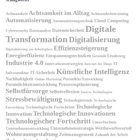
Achtsamkeit im Alltag
Achtsamkeit
Achtsamkeitstraining
Automatisierung
Cloud Computing
Automatisierungstechnik
Digitale
Datensicherheit
Cybersecurity
Datenanalyse
Transformation
Digitalisierung
Effizienzsteigerung
Digitalisierung am Arbeitsplatz
Energieeffizienz
Entspannungstechniken
Gesunde Ernährung
Industrie 4.0
Innovationsstrategien
IT-
Internet der Dinge
Künstliche Intelligenz
IT-Sicherheit
Infrastruktur
Nachhaltigkeit
Persönliche Entwicklung
Online-Marketing
Prozessoptimierung
Persönlichkeitsentwicklung
Selbstfürsorge
Selbstreflexion
Smarte Technologien
Stressbewältigung
Technologietrends
Technologische
Technologische
Technologische Fortschritte
Entwicklung
Technologische Innovationen
Innovation
Technologischer Fortschritt
Umweltschutz
Unternehmensstrategie
Wettbewerbsvorteil
Unternehmensentwicklung
Wohnraumgestaltung
Zeitmanagement
Zukunft der Arbeit