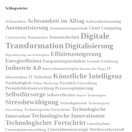
Schlagwörter
Achtsamkeit im Alltag
Achtsamkeit
Achtsamkeitstraining
Automatisierung
Cloud Computing
Automatisierungstechnik
Digitale
Datensicherheit
Cybersecurity
Datenanalyse
Transformation
Digitalisierung
Effizienzsteigerung
Digitalisierung am Arbeitsplatz
Energieeffizienz
Entspannungstechniken
Gesunde Ernährung
Industrie 4.0
Innovationsstrategien
IT-
Internet der Dinge
Künstliche Intelligenz
IT-Sicherheit
Infrastruktur
Nachhaltigkeit
Persönliche Entwicklung
Online-Marketing
Prozessoptimierung
Persönlichkeitsentwicklung
Selbstfürsorge
Selbstreflexion
Smarte Technologien
Stressbewältigung
Technologietrends
Technologische
Technologische
Technologische Fortschritte
Entwicklung
Technologische Innovationen
Innovation
Technologischer Fortschritt
Umweltschutz
Unternehmensstrategie
Wettbewerbsvorteil
Unternehmensentwicklung